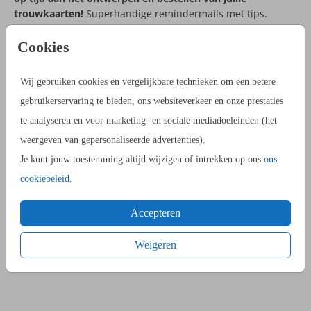
trouwkaarten!
Superhandige remindermails met tips.
Jullie trouwdatum
Cookies
Wij gebruiken cookies en vergelijkbare technieken om een betere
We gebruiken je mailadres om de download toe te sturen en
gebruikerservaring te bieden, ons websiteverkeer en onze prestaties
je toe te voegen aan onze mailinglijst: Stijlvolle Updates met
te analyseren en voor marketing- en sociale mediadoeleinden (het
nieuwe ontwerpen, producten, mogelijkheden en gratis
weergeven van gepersonaliseerde advertenties).
downloads.
Je kunt jouw toestemming altijd wijzigen of intrekken op ons
ons
We gaan je niet spammen en je kunt altijd uitschrijven. Lees
cookiebeleid
.
onze
privacyverklaring.
Accepteren
JA, IK WIL SPELFOUTEN VOORKOMEN >
Weigeren