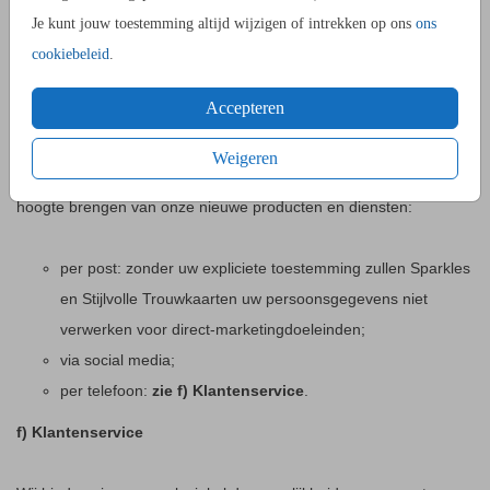
cookie. Lees meer en beheer zelf de cookie-instellingen op de
Je kunt jouw toestemming altijd wijzigen of intrekken op ons
ons
cookies pagina
.
cookiebeleid
.
Accepteren
e) Marketing
Weigeren
Wij kunnen u, naast de informatie op onze website, ook op de
hoogte brengen van onze nieuwe producten en diensten:
per post: zonder uw expliciete toestemming zullen Sparkles
en Stijlvolle Trouwkaarten uw persoonsgegevens niet
verwerken voor direct-marketingdoeleinden;
via social media;
per telefoon:
zie f) Klantenservice
.
f) Klantenservice