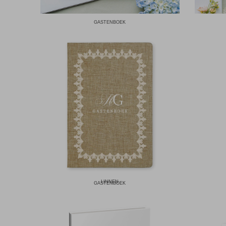
GASTENBOEK
LINNEN
GASTENBOEK