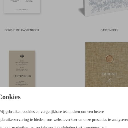
BORDJE BIJ GASTENBOEK
GASTENBOEK
Cookies
Wij gebruiken cookies en vergelijkbare technieken om een betere
gebruikerservaring te bieden, ons websiteverkeer en onze prestaties te analysere
LINNEN
BORDJE BIJ GASTENBOEK
GASTENBOEK
en voor marketing- en sociale mediadoeleinden (het weergeven van