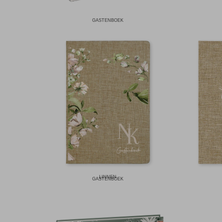
GASTENBOEK
LINNEN
GASTENBOEK