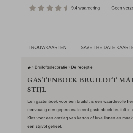
9.4 waardering
Geen verze
TROUWKAARTEN
SAVE THE DATE KAART
Bruiloftsdecoratie
De receptie
GASTENBOEK BRUILOFT MAKE
STIJL
Een gastenboek voor een bruiloft is een waardevolle her
eenvoudig een gepersonaliseerd gastenboek bruiloft in de 
Kies voor een omslag van karton of luxe linnen en maak v
één stijlvol geheel.