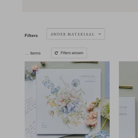
ANDER MATERIAAL
Filters
…
items
Filters wissen