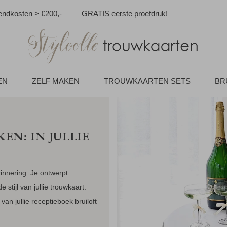
ndkosten > €200,-
GRATIS eerste proefdruk!
EN
ZELF MAKEN
TROUWKAARTEN SETS
BR
N: IN JULLIE
innering. Je ontwerpt
stijl van jullie trouwkaart.
an jullie receptieboek bruiloft