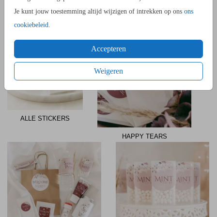
Je kunt jouw toestemming altijd wijzigen of intrekken op ons
ons
BIJPASSENDE STICKERS
cookiebeleid
.
Accepteren
Weigeren
ALLE STICKERS
HAPPY TEARS