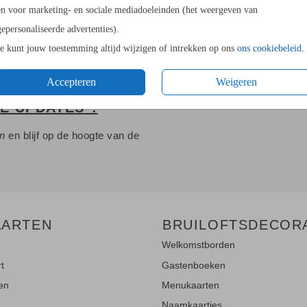
en voor marketing- en sociale mediadoeleinden (het weergeven van
gepersonaliseerde advertenties).
Je kunt jouw toestemming altijd wijzigen of intrekken op ons
ons cookiebeleid
.
Accepteren
Weigeren
LE UPDATES"!
en
en blijf op de hoogte van de
AARTEN
BRUILOFTSDECOR
Welkomstborden
rt
Gastenboeken
ten
Menukaarten
Naamkaartjes