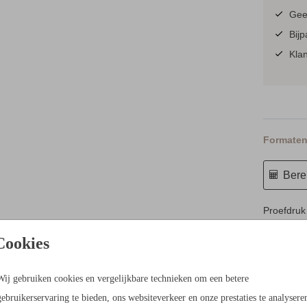
Geen
Bijp
Klan
Formaten 
Berek
Proefdruk
11 × 11 c
Cookies
13 × 13 c
15 × 15 c
Wij gebruiken cookies en vergelijkbare technieken om een betere
Envelopp
gebruikerservaring te bieden, ons websiteverkeer en onze prestaties te analysere