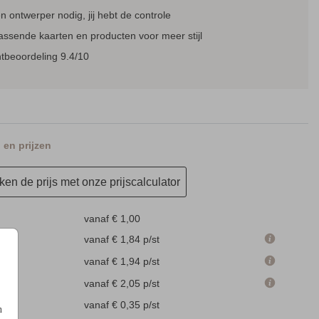
 ontwerper nodig, jij hebt de controle
assende kaarten en producten voor meer stijl
tbeoordeling 9.4/10
en prijzen
en de prijs met onze prijscalculator
vanaf € 1,00
m
vanaf € 1,84
p/st
m
vanaf € 1,94
p/st
m
vanaf € 2,05
p/st
en
vanaf € 0,35
p/st
n