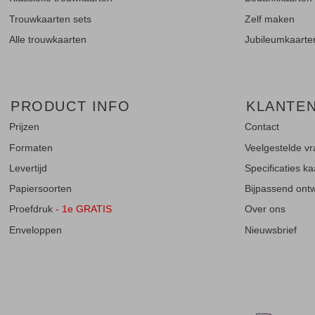
Trouwkaarten sets
Zelf maken
Alle trouwkaarten
Jubileumkaarte
PRODUCT INFO
KLANTE
Prijzen
Contact
Formaten
Veelgestelde v
Levertijd
Specificaties k
Papiersoorten
Bijpassend ontwe
Proefdruk
- 1e GRATIS
Over ons
Enveloppen
Nieuwsbrief