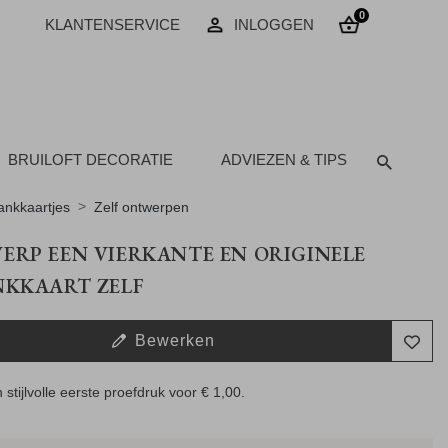
0
KLANTENSERVICE
INLOGGEN
BRUILOFT DECORATIE
ADVIEZEN & TIPS
nkkaartjes
Zelf ontwerpen
RP EEN VIERKANTE EN ORIGINELE
NKKAART ZELF
Bewerken
 stijlvolle eerste proefdruk voor
€ 1,00
.