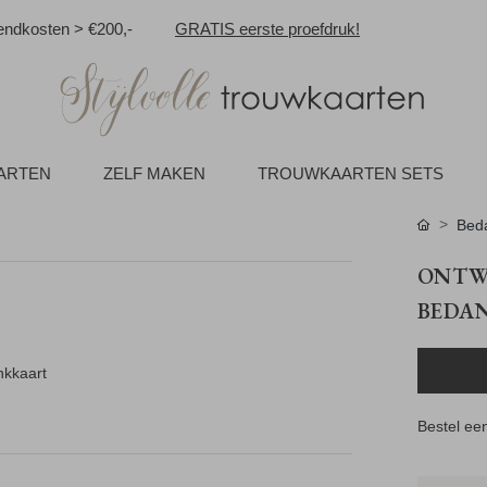
ndkosten > €200,-
GRATIS eerste proefdruk!
AARTEN
ZELF MAKEN
TROUWKAARTEN SETS
Beda
ONTWE
BEDA
nkkaart
Bestel een