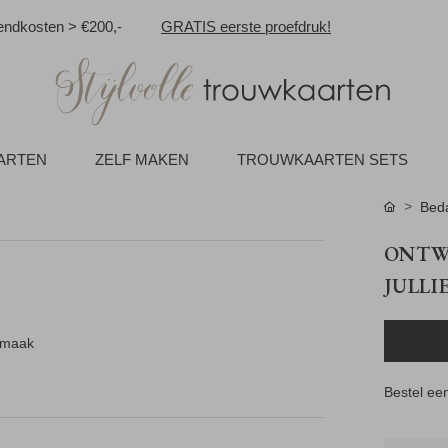
ndkosten > €200,-
GRATIS eerste proefdruk!
AARTEN
ZELF MAKEN
TROUWKAARTEN SETS
Beda
ONTW
JULLI
n maak
Bestel een