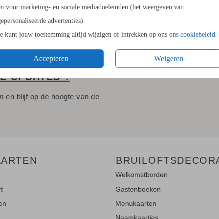
en voor marketing- en sociale mediadoeleinden (het weergeven van
gepersonaliseerde advertenties).
Je kunt jouw toestemming altijd wijzigen of intrekken op ons
ons cookiebeleid
.
Accepteren
Weigeren
LE UPDATES"!
en
en blijf op de hoogte van de
AARTEN
BRUILOFTSDECOR
Welkomstborden
rt
Gastenboeken
ten
Menukaarten
Naamkaartjes