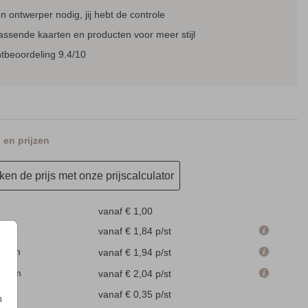
 ontwerper nodig, jij hebt de controle
assende kaarten en producten voor meer stijl
tbeoordeling 9.4/10
en prijzen
en de prijs met onze prijscalculator
vanaf € 1,00
m
vanaf € 1,84
p/st
.1 cm
vanaf € 1,94
p/st
.6 cm
vanaf € 2,04
p/st
en
vanaf € 0,35
p/st
n