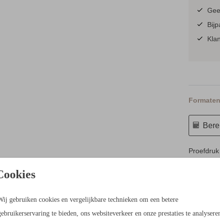
Geen
Bijp
Klan
Formaten 
Berek
Proefdruk
10 × 15 c
Cookies
11.4 × 17
14.4 × 21
Wij gebruiken cookies en vergelijkbare technieken om een betere
Envelopp
gebruikerservaring te bieden, ons websiteverkeer en onze prestaties te analysere