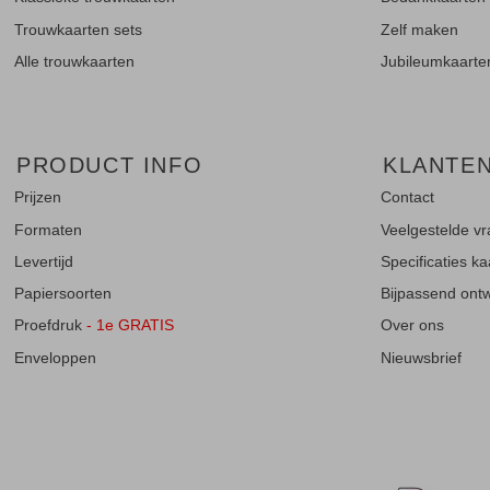
Trouwkaarten sets
Zelf maken
Alle trouwkaarten
Jubileumkaarte
PRODUCT INFO
KLANTE
Prijzen
Contact
Formaten
Veelgestelde v
Levertijd
Specificaties k
Papiersoorten
Bijpassend ontwe
Proefdruk
- 1e GRATIS
Over ons
Enveloppen
Nieuwsbrief