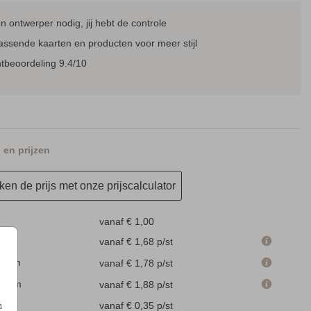
 ontwerper nodig, jij hebt de controle
assende kaarten en producten voor meer stijl
EXTRA KAARTJE
GASTENBOEK
tbeoordeling 9.4/10
en prijzen
en de prijs met onze prijscalculator
vanaf € 1,00
m
vanaf € 1,68
p/st
.1 cm
vanaf € 1,78
p/st
.6 cm
vanaf € 1,88
p/st
en
vanaf € 0,35
p/st
n