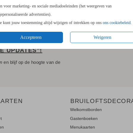
en voor marketing- en sociale mediadoeleinden (het weergeven van
gepersonaliseerde advertenties).
Je kunt jouw toestemming altijd wijzigen of intrekken op ons
ons cookiebeleid
.
Accepteren
Weigeren
LE UPDATES"!
en
en blijf op de hoogte van de
AARTEN
BRUILOFTSDECOR
Welkomstborden
rt
Gastenboeken
ten
Menukaarten