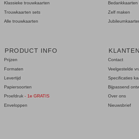
Klassieke trouwkaarten
Bedankkaarten
Trouwkaarten sets
Zelf maken
Alle trouwkaarten
Jubileumkaarte
PRODUCT INFO
KLANTE
Prijzen
Contact
Formaten
Veelgestelde v
Levertijd
Specificaties k
Papiersoorten
Bijpassend ontwe
Proefdruk
- 1e GRATIS
Over ons
Enveloppen
Nieuwsbrief