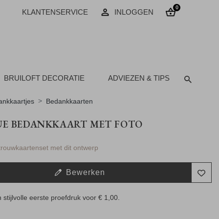
0
KLANTENSERVICE
INLOGGEN
BRUILOFT DECORATIE
ADVIEZEN & TIPS
nkkaartjes
Bedankkaarten
UE BEDANKKAART MET FOTO
 trouwkaartenset met dit ontwerp
Bewerken
 stijlvolle eerste proefdruk voor
€ 1,00
.