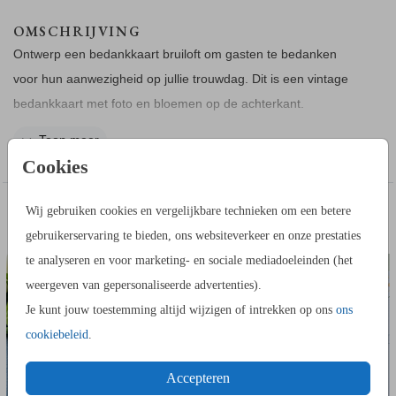
OMSCHRIJVING
Ontwerp een bedankkaart bruiloft om gasten te bedanken
voor hun aanwezigheid op jullie trouwdag. Dit is een vintage
bedankkaart met foto en bloemen op de achterkant.
Toon meer
COLLECTIE
Cookies
Bekijk hier alle
bijpassende producten
.
IN DEZELFDE STIJL KUN JE DIT OOK
Wij gebruiken cookies en vergelijkbare technieken om een betere
ADRESSTICKERS
BORDJE BIJ
BESTELLEN
gebruikerservaring te bieden, ons websiteverkeer en onze prestaties
te analyseren en voor marketing- en sociale mediadoeleinden (het
weergeven van gepersonaliseerde advertenties).
Je kunt jouw toestemming altijd wijzigen of intrekken op ons
ons
cookiebeleid
.
Accepteren