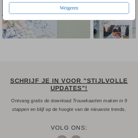
Weigeren
SCHRIJF JE IN VOOR "STIJLVOLLE
UPDATES"!
Ontvang gratis de download
Trouwkaarten maken in 9
stappen
en blijf op de hoogte van de nieuwste trends.
VOLG ONS: