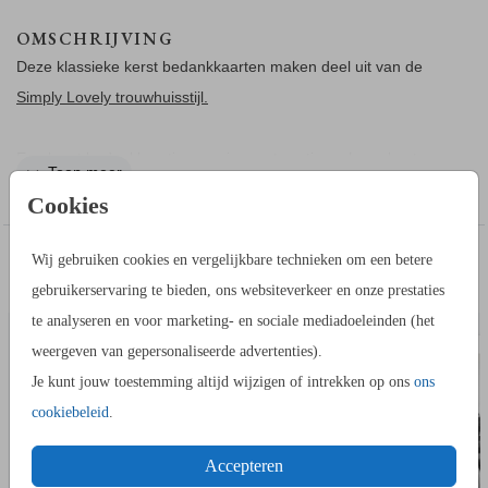
OMSCHRIJVING
Deze klassieke kerst bedankkaarten maken deel uit van de
Simply Lovely trouwhuisstijl.
Een kerst bedankkaartje waar je een touwtje omheen kunt
Toon meer
strikken. Op de achterzijde kun je een foto uploaden.
Cookies
OVER HET TOUWTJE
IN DEZELFDE STIJL KUN JE DIT OOK
Wij gebruiken cookies en vergelijkbare technieken om een betere
Een touwtje is optioneel en extra bij de bedankkaarten te
ADRESSTICKERS
BEDAN
BESTELLEN
gebruikerservaring te bieden, ons websiteverkeer en onze prestaties
bestellen. Je kunt bij je proefdruk een bosje
bestellen
touw
te analyseren en voor marketing- en sociale mediadoeleinden (het
zodat je thuis kunt kijken hoe dit bedankkaartje met touwtje er
weergeven van gepersonaliseerde advertenties).
uit ziet.
Je kunt jouw toestemming altijd wijzigen of intrekken op ons
ons
cookiebeleid
.
HOE WERKT HET?
Accepteren
- Ga naar de kaartopmaker om een stijlvol ontwerp te maken.