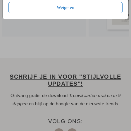
- Je kunt gebruik maken van onze uitgebreide beeldbank.
Weigeren
- Bewaar het ontwerp in je account. Je kunt later verder
werken.
- Of bestel gelijk een proefdruk.
- Tijdens het bestellen kies je uit meerdere formaten,
verschillende papiersoorten en één van de 20+ kleuren
enveloppen.
- Bij de 1e proefdruk ontvang je een proefsetje met staaltjes
van papiersoorten en kleuren enveloppen.
SCHRIJF JE IN VOOR "STIJLVOLLE
UPDATES"!
Een vraag? Hier vind je waarschijnlijk
het antwoord.
Niet gevonden? Neem
met ons op. We helpen je
contact
Ontvang gratis de download
Trouwkaarten maken in 9
graag.
stappen
en blijf op de hoogte van de nieuwste trends.
VOLG ONS: