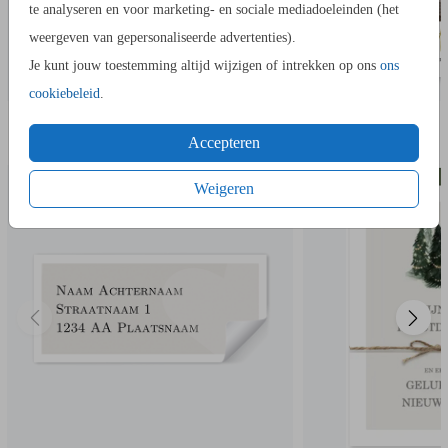
verschillende papiersoorten en één van de 20+ kleuren
te analyseren en voor marketing- en sociale mediadoeleinden (het
enveloppen.
weergeven van gepersonaliseerde advertenties).
- Bij de 1e proefdruk ontvang je een proefsetje met staaltjes
Je kunt jouw toestemming altijd wijzigen of intrekken op ons
ons
van papiersoorten en kleuren enveloppen.
cookiebeleid
.
IN DEZELFDE STIJL KUN JE DIT OOK
ADRESSTICKERS
BEDAN
BESTELLEN
Accepteren
Een vraag? Hier vind je waarschijnlijk
het antwoord.
Niet gevonden? Neem
met ons op. We helpen je
contact
Weigeren
graag.