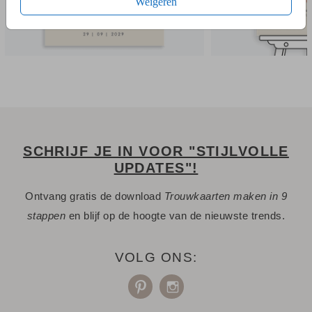
Weigeren
SCHRIJF JE IN VOOR "STIJLVOLLE
UPDATES"!
Ontvang gratis de download
Trouwkaarten maken in 9
stappen
en blijf op de hoogte van de nieuwste trends.
VOLG ONS: