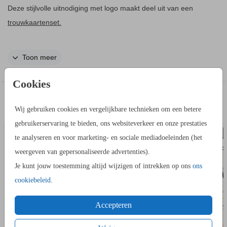
Deze stijlvolle uitnodiging met logo maakt deel uit van een
trouwkaartenset.
Ontwerp een ceremonieboekje voor tijdens de ceremonie.
Toon meer
Hier kan je het programma van jullie ceremonie in opnemen
om uit te delen aan gasten. Dit is een ceremonieboekje
Cookies
bruiloft met 4 pagina's. Voeg zelf in de editor het programma
IN DEZELFDE STIJL KUN JE DIT OOK
van jullie ceremonie toe.
BEDANKKAART
PROGRA
Wij gebruiken cookies en vergelijkbare technieken om een betere
BESTELLEN
gebruikerservaring te bieden, ons websiteverkeer en onze prestaties
te analyseren en voor marketing- en sociale mediadoeleinden (het
weergeven van gepersonaliseerde advertenties).
Je kunt jouw toestemming altijd wijzigen of intrekken op ons
ons
cookiebeleid
.
Accepteren