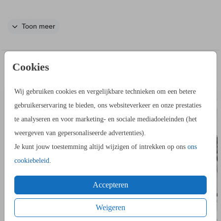
De leukste manier om gasten te laten weten waar ze mogen
Toon meer
zitten. Bestel een klassieke tafelschikking met een witte rand
voor tijdens jullie diner. Dit bord hoort bij de trouwhuisstijl
Simply Lovely.
Cookies
IN DEZELFDE STIJL KUN JE DIT OOK
ADRESSTICKERS
BEDAN
BESTELLEN
HANDIG OM TE WETEN
Wij gebruiken cookies en vergelijkbare technieken om een betere
- Materiaal: je kan kiezen uit verschillende materialen, kies
gebruikerservaring te bieden, ons websiteverkeer en onze prestaties
eerst het materiaal voordat je verder gaat.
te analyseren en voor marketing- en sociale mediadoeleinden (het
- Formaat: kies uit de verschillende mogelijkheden
weergeven van gepersonaliseerde advertenties).
- De standaard is niet inbegrepen
Je kunt jouw toestemming altijd wijzigen of intrekken op ons
ons
cookiebeleid
.
Ga naar
BEWERKEN
om een stijlvol welkomstbord te maken
Accepteren
in onze editor.
Toch nog verder zoeken? Ga terug naar alle
welkomstborden.
Weigeren
Heb je nog een vraag? Neem
met ons op. We helpen
contact