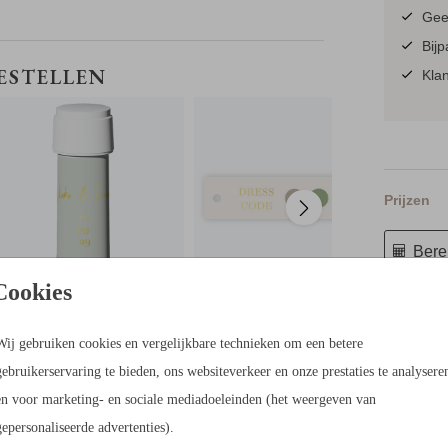
.
Geen
Bijp
formaat
STICKER BELLENBLAAS
DRESSCODE LABELTJE
BESTELLEN
Klan
editor.
Prijzen
ag.
Berek
Cookies
55 × 73 c
Wij gebruiken cookies en vergelijkbare technieken om een betere
gebruikerservaring te bieden, ons websiteverkeer en onze prestaties te analysere
en voor marketing- en sociale mediadoeleinden (het weergeven van
gepersonaliseerde advertenties).