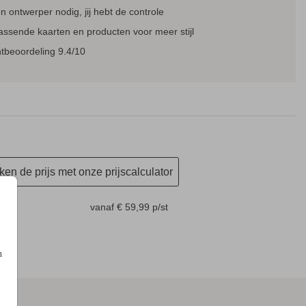
 ontwerper nodig, jij hebt de controle
assende kaarten en producten voor meer stijl
GELOFTENBOEKJE
GERESERVEERD KAARTJE
LAB
tbeoordeling 9.4/10
en de prijs met onze prijscalculator
m
vanaf € 59,99
p/st
n