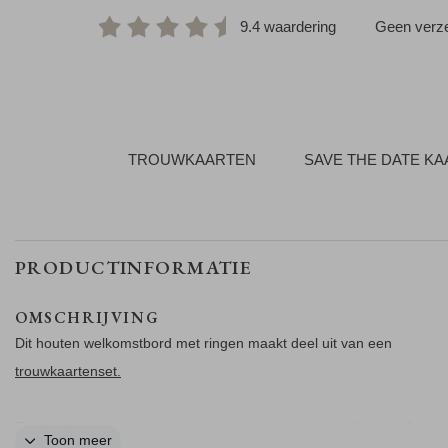
9.4 waardering
Geen verze
TROUWKAARTEN
SAVE THE DATE K
PRODUCTINFORMATIE
OMSCHRIJVING
Dit houten welkomstbord met ringen maakt deel uit van een
trouwkaartenset.
Een houten welkomstbord zet je aan het begin van jullie bruiloft nee
Toon meer