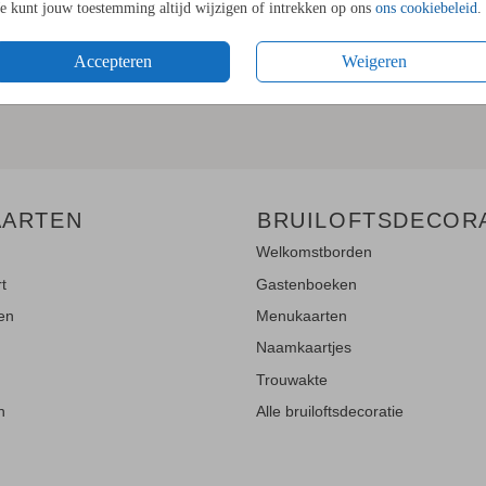
Je kunt jouw toestemming altijd wijzigen of intrekken op ons
ons cookiebeleid
.
LE UPDATES"!
Accepteren
Weigeren
en
en blijf op de hoogte van de
AARTEN
BRUILOFTSDECOR
Welkomstborden
rt
Gastenboeken
ten
Menukaarten
Naamkaartjes
Trouwakte
n
Alle bruiloftsdecoratie