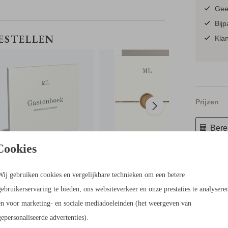
go.
Geen
Bijp
TROUWKAART
BESTELLEN
Klan
Prijzen
editor.
Berek
Cookies
ag.
55 × 73 c
Wij gebruiken cookies en vergelijkbare technieken om een betere
gebruikerservaring te bieden, ons websiteverkeer en onze prestaties te analysere
en voor marketing- en sociale mediadoeleinden (het weergeven van
gepersonaliseerde advertenties).