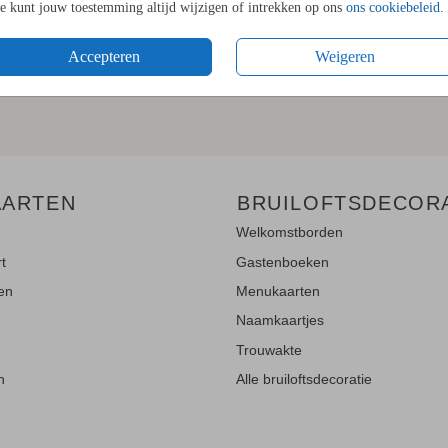
Je kunt jouw toestemming altijd wijzigen of intrekken op ons
ons cookiebeleid
.
LE UPDATES"!
Accepteren
Weigeren
en
en blijf op de hoogte van de
AARTEN
BRUILOFTSDECOR
Welkomstborden
rt
Gastenboeken
ten
Menukaarten
Naamkaartjes
Trouwakte
n
Alle bruiloftsdecoratie