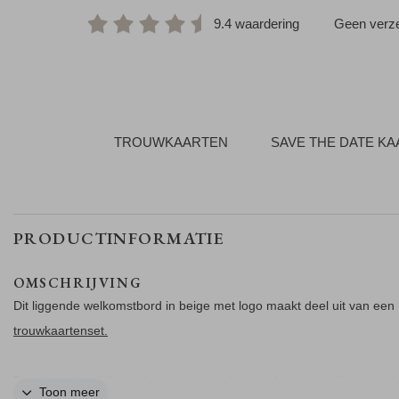
9.4 waardering
Geen verze
TROUWKAARTEN
SAVE THE DATE K
PRODUCTINFORMATIE
OMSCHRIJVING
Dit liggende welkomstbord in beige met logo maakt deel uit van een
trouwkaartenset.
Bestel een bruiloftsbord om gasten welkom te heten op jullie trouwda
Toon meer