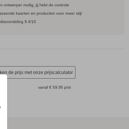
 ontwerper nodig, jij hebt de controle
assende kaarten en producten voor meer stijl
MENUKAART
SAVE THE DATE KAART
tbeoordeling 9.4/10
en de prijs met onze prijscalculator
m
vanaf € 59,95
p/st
n