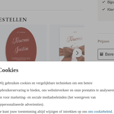
Bijp
Klan
MENUKAART
TROUWKAART
BESTELLEN
Prijzen
Berek
20 × 15 c
Cookies
Wij gebruiken cookies en vergelijkbare technieken om een betere
gebruikerservaring te bieden, ons websiteverkeer en onze prestaties te analysere
en voor marketing- en sociale mediadoeleinden (het weergeven van
gepersonaliseerde advertenties).
Je kunt jouw toestemming altijd wijzigen of intrekken op ons
ons cookiebeleid
.
LE UPDATES"!