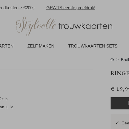
ndkosten > €200,-
GRATIS eerste proefdruk!
AARTEN
ZELF MAKEN
TROUWKAARTEN SETS
Brui
RINGE
€ 19,9
it is
n jullie
Geen