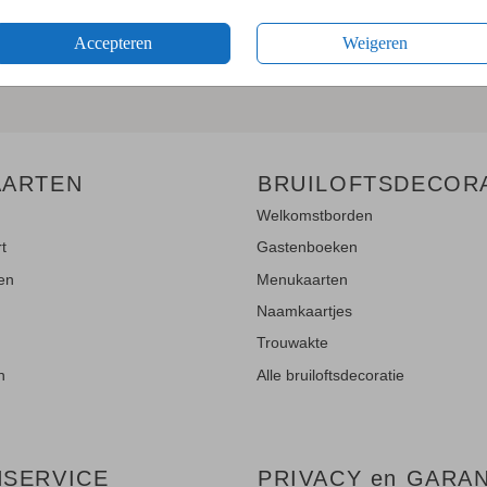
en
en blijf op de hoogte van de
Accepteren
Weigeren
AARTEN
BRUILOFTSDECOR
Welkomstborden
rt
Gastenboeken
ten
Menukaarten
Naamkaartjes
Trouwakte
n
Alle bruiloftsdecoratie
NSERVICE
PRIVACY en GARAN