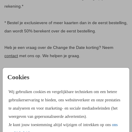
rekening.*
* Bestel je exclusievere of meer kaarten dan in de eerst bestelling,
dan wordt 50% berekent over de eerst bestelling.
Heb je een vraag over de Change the Date korting? Neem
contact
met ons op. We helpen je graag.
VEEL GESTELDE VRAGEN
Cookies
HOE WEET IK ZEKER DAT DEZE KORTING
OOK VOOR ONS GELDT?
Wij gebruiken cookies en vergelijkbare technieken om een betere
Door éérst bij ons te melden dat je van deze korting gebruik wilt
gebruikerservaring te bieden, ons websiteverkeer en onze prestaties
maken. Dan weet je gelijk of je recht hebt op deze korting.
te analyseren en voor marketing- en sociale mediadoeleinden (het
weergeven van gepersonaliseerde advertenties).
HEB IK EEN KORTINGSCODE NODIG?
Je kunt jouw toestemming altijd wijzigen of intrekken op ons
ons
Nee, die heb je niet nodig. Je plaats zelf de nieuwe bestelling.