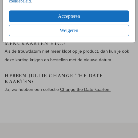
cookiebeleid
.
Daarna storten wij het bedrag terug. Wel eerst even
melden
dat je
gebruik wilt maken van de korting.
Accepteren
Weigeren
GELDT DEZE KORTING OOK VOOR
PRODUCTEN ZOALS WELKOMSTBORD,
MENUKAARTEN ETC.?
Als de trouwdatum niet meer klopt op je product, dan kun je ook
deze korting krijgen en bestellen met de nieuwe datum.
HEBBEN JULLIE CHANGE THE DATE
KAARTEN?
Ja, we hebben een collectie
Change the Date kaarten.