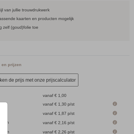
tijl van jullie trouwdrukwerk
passende kaarten en producten mogelijk
MENUKAART
RSVP KAARTJE
TAF
 zelf (goud)folie toe
en prijzen
en de prijs met onze prijscalculator
vanaf € 1,00
 cm
vanaf € 1,30
p/st
m
vanaf € 1,87
p/st
.1 cm
vanaf € 2,16
p/st
.6 cm
vanaf € 2,26
p/st