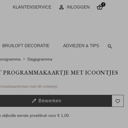
0
KLANTENSERVICE
INLOGGEN
BRUILOFT DECORATIE
ADVIEZEN & TIPS
programma
Dagpgramma
T PROGRAMMAKAARTJE MET ICOONTJES
 trouwkaartenset met dit ontwerp
Bewerken
 stijlvolle eerste proefdruk voor
€ 1,00
.