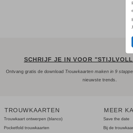
- Bij de 1e proefdruk ontvang je een proefsetje.
Een vraag? Hier vind je waarschijnlijk
het antwoord.
Niet gevonden? Neem
met ons op. We helpen je graag.
contact
SCHRIJF JE IN VOOR "STIJLVOL
Ontvang gratis de download
Trouwkaarten maken in 9 stapp
nieuwste trends.
TROUWKAARTEN
MEER K
Trouwkaart ontwerpen (blanco)
Save the date
Pocketfold trouwkaarten
Bij de trouwkaa