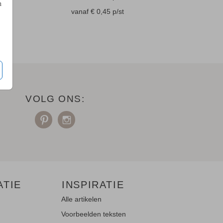
n
en
vanaf € 0,45
p/st
VOLG ONS:
ATIE
INSPIRATIE
Alle artikelen
Voorbeelden teksten