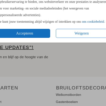
gebruikerservaring te bieden, ons websiteverkeer en onze prestaties te analysere
Envelopp
en voor marketing- en sociale mediadoeleinden (het weergeven van
gepersonaliseerde advertenties).
Je kunt jouw toestemming altijd wijzigen of intrekken op ons
ons cookiebeleid
.
Accepteren
Weigeren
LE UPDATES"!
en
en blijf op de hoogte van de
AARTEN
BRUILOFTSDECOR
Welkomstborden
rt
Gastenboeken