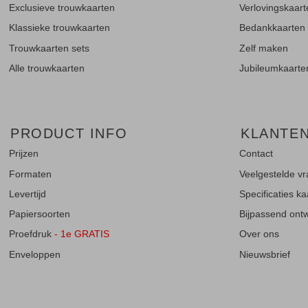
Exclusieve trouwkaarten
Verlovingskaar
Klassieke trouwkaarten
Bedankkaarten
Trouwkaarten sets
Zelf maken
Alle trouwkaarten
Jubileumkaarte
PRODUCT INFO
KLANTE
Prijzen
Contact
Formaten
Veelgestelde v
Levertijd
Specificaties k
Papiersoorten
Bijpassend ontwe
Proefdruk
- 1e GRATIS
Over ons
Enveloppen
Nieuwsbrief