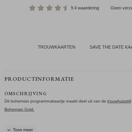
9.4 waardering
Geen verze
TROUWKAARTEN
SAVE THE DATE K
PRODUCTINFORMATIE
OMSCHRIJVING
Dit bohemian programmakaartje maakt deel uit van de
trouwhuisstijl
Bohemian Gold.
Een kraft programmakaartje die je op de trouwdag aan de daggaste
Toon meer