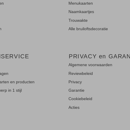
ten
Menukaarten
Naamkaartjes
Trouwakte
n
Alle bruiloftsdecoratie
NSERVICE
PRIVACY en GARAN
Algemene voorwaarden
ragen
Reviewbeleid
aarten en producten
Privacy
rp in 1 stijl
Garantie
Cookiebeleid
Acties