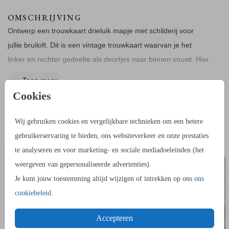
OMSCHRIJVING
Ontwerp een trouwkaart drieluik mapje met schilderij voor
jullie bruiloft. Dit is een vintage trouwkaart waarvan je het
linker en rechter gedeelte als deurtjes naar binnen vouwt. Hier
plak je vervolgens een lakzegel op.
Toon meer
Cookies
COLLECTIE
Bekijk hier alle
bijpassende producten
.
IN DEZELFDE STIJL KUN JE DIT OOK
Wij gebruiken cookies en vergelijkbare technieken om een betere
ENVELOPPENDOOS
INVULK
BESTELLEN
gebruikerservaring te bieden, ons websiteverkeer en onze prestaties
DRIELUIK ONTWERPEN
te analyseren en voor marketing- en sociale mediadoeleinden (het
Bij het ontwerpen van een drieluik trouwkaart is het belangrijk
weergeven van gepersonaliseerde advertenties).
om met een paar dingen rekening te houden:
Je kunt jouw toestemming altijd wijzigen of intrekken op ons
ons
Ontwerp niet te dicht op de vouwlijnen:
houd teksten
cookiebeleid
.
ruim bij de vouwlijn vandaan. En er is een risico voor het
plaatsen van foto’s, kleurvlakken, etc. precies op de
Accepteren
vouwlijnen. We kunnen niet garanderen dat deze precies