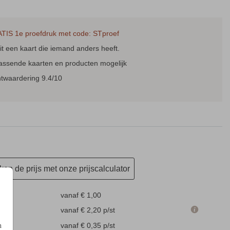
TIS 1e proefdruk met code: STproef
t een kaart die iemand anders heeft.
passende kaarten en producten mogelijk
ntwaardering 9.4/10
en de prijs met onze prijscalculator
vanaf € 1,00
m
vanaf € 2,20
p/st
en
vanaf € 0,35
p/st
n