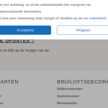
en voor marketing- en sociale mediadoeleinden (het weergeven van
gepersonaliseerde advertenties).
Je kunt jouw toestemming altijd wijzigen of intrekken op ons
ons cookiebeleid
.
Accepteren
Weigeren
LE UPDATES"!
en
en blijf op de hoogte van de
AARTEN
BRUILOFTSDECOR
Welkomstborden
rt
Gastenboeken
ten
Menukaarten