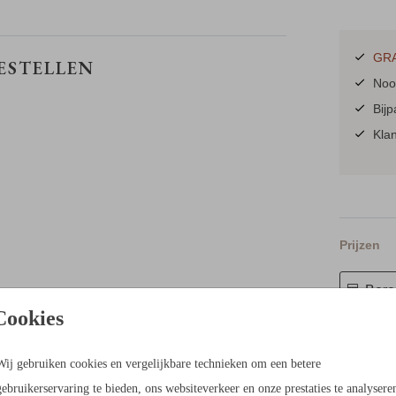
GRA
BESTELLEN
Nooi
et een
Bij
Kla
n niet
en
en.
 de
Prijzen
anderen
Berek
ak een
Cookies
Proefdruk
 links
23 × 17 c
Wij gebruiken cookies en vergelijkbare technieken om een betere
ieluik
Envelopp
gebruikerservaring te bieden, ons websiteverkeer en onze prestaties te analysere
-out