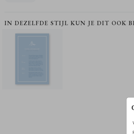
COLLECTIE
Bekijk hier alle
bijpassende producten
.
EXTRA KAARTJE
IN DEZELFDE STIJL KUN JE DIT OOK 
DRIELUIK ONTWERPEN
Bij het ontwerpen van een drieluik trouwkaart is het belangrijk om m
paar dingen rekening te houden:
Ontwerp niet te dicht op de rand:
plaats je tekst of afbeeldinge
te dicht op de rand, omdat die er tijdens het drukken vanaf kunn
vallen. De veilige afstand tot de rand is aangegeven met arcering
Ontwerp niet te dicht op de vouwlijnen:
houd teksten ruim bij
vouwlijn vandaan. En er is een risico voor het plaatsen van foto’s,
kleurvlakken, etc. precies op de vouwlijnen. We kunnen niet gar
dat deze precies geprint worden. Houd hier rekening mee of ma
ontwerp dat niet precies op de vouwlijnen valt.
Drieluik vouwen:
bij het vouwen van de drieluik zal het rechtvlak
voor komen te staan en andersom. Kijk voor de zekerheid naar dr
trouwkaarten die een afbeelding hebben om te weten hoe de lay