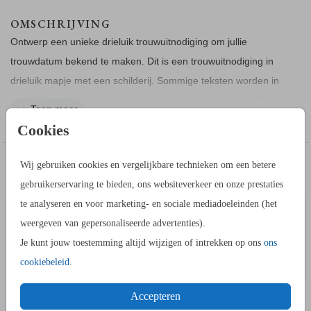
OMSCHRIJVING
Ontwerp een unieke drieluik trouwuitnodiging om jullie
trouwdatum bekend te maken. Dit is een trouwuitnodiging in
drieluik mapje met een schilderij. Sommige teksten worden in
goudfolie gedrukt, wat zorgt voor een extra chique look. Pas
Toon meer
deze trouwkaart eenvoudig aan naar wens in de editor.
Cookies
COLLECTIE
IN DEZELFDE STIJL KUN JE DIT OOK
Wij gebruiken cookies en vergelijkbare technieken om een betere
Bekijk hier alle
bijpassende producten
.
MENUKAART
NAAMKA
BESTELLEN
gebruikerservaring te bieden, ons websiteverkeer en onze prestaties
te analyseren en voor marketing- en sociale mediadoeleinden (het
DRIELUIK ONTWERPEN
weergeven van gepersonaliseerde advertenties).
Bij het ontwerpen van een drieluik trouwkaart is het belangrijk
Je kunt jouw toestemming altijd wijzigen of intrekken op ons
ons
om met een paar dingen rekening te houden:
cookiebeleid
.
Ontwerp niet te dicht op de vouwlijnen:
houd teksten
ruim bij de vouwlijn vandaan. En er is een risico voor het
Accepteren
plaatsen van foto’s, kleurvlakken, etc. precies op de