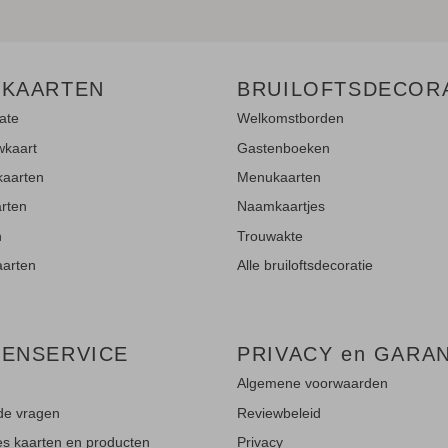
 KAARTEN
BRUILOFTSDECOR
ate
Welkomstborden
wkaart
Gastenboeken
kaarten
Menukaarten
rten
Naamkaartjes
n
Trouwakte
aarten
Alle bruiloftsdecoratie
TENSERVICE
PRIVACY en GARA
Algemene voorwaarden
de vragen
Reviewbeleid
ies kaarten en producten
Privacy