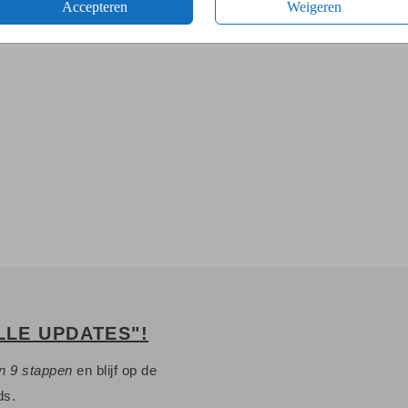
Accepteren
Weigeren
LLE UPDATES"!
n 9 stappen
en blijf op de
ds.