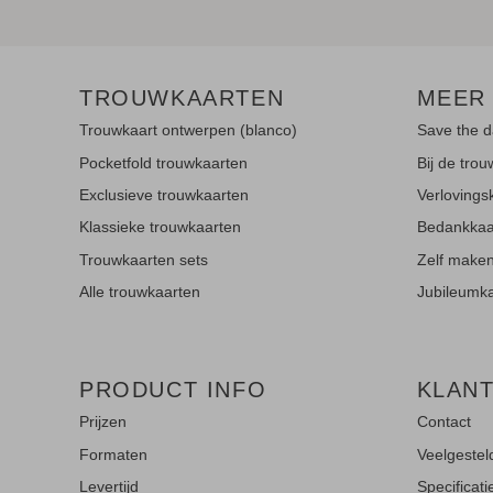
Enveloppen
Ceremonie / kerkdienst
Adresstickers
Liturgieën
Sluitzegel
TROUWKAARTEN
MEER
Geloftenboekjes
Alle producten
Trouwkaart ontwerpen (blanco)
Save the d
Ceremonieboekjes
Pocketfold trouwkaarten
Bij de trou
Extra stijlvol
Trouwaktes
Exclusieve trouwkaarten
Verlovings
Save the Date met folie
Kinderaktes
Klassieke trouwkaarten
Bedankkaa
Save the Date kalkpapier
Gereserveerd kaartjes
Trouwkaarten sets
Zelf make
Save the Date kraft
Alle trouwkaarten
Jubileumk
Ringen koffertjes
Originele vormen
Bellenblaas
Happy tears
Met een product
PRODUCT INFO
KLAN
Snoepjes
Alle Save the Dates met product
Prijzen
Contact
Confetti
Met touwtje
Formaten
Veelgestel
Met lint
Levertijd
Specificat
Receptie