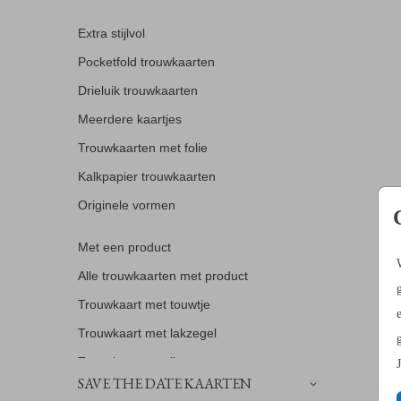
Extra stijlvol
Pocketfold trouwkaarten
Drieluik trouwkaarten
Meerdere kaartjes
Trouwkaarten met folie
Kalkpapier trouwkaarten
Originele vormen
Met een product
Alle trouwkaarten met product
Trouwkaart met touwtje
Trouwkaart met lakzegel
Trouwkaart met lint
SAVE THE DATE KAARTEN
Trouwkaart met omslag