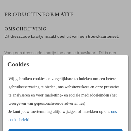
PRODUCTINFORMATIE
OMSCHRIJVING
Dit dresscode kaartje maakt deel uit van een
trouwkaartenset.
Voeg een dresscode kaartje toe aan je trouwkaart. Dit is een
stijlvol kaartje in beige met goudfolie.
Cookies
Toon meer
Wij gebruiken cookies en vergelijkbare technieken om een betere
gebruikerservaring te bieden, ons websiteverkeer en onze prestaties
IN DEZELFDE STIJL KUN JE DIT OOK
BORDJE BIJ BUFFET
ADRESS
BESTELLEN
te analyseren en voor marketing- en sociale mediadoeleinden (het
weergeven van gepersonaliseerde advertenties).
Je kunt jouw toestemming altijd wijzigen of intrekken op ons
ons
cookiebeleid
.