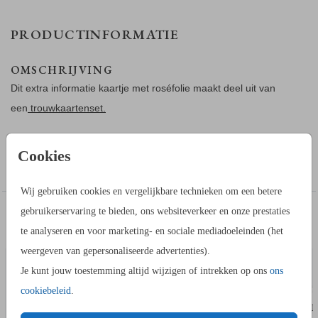
PRODUCTINFORMATIE
OMSCHRIJVING
Dit extra informatie kaartje met roséfolie maakt deel uit van
een
trouwkaartenset.
Cookies
Toon meer
HOE WERKT HET?
Wij gebruiken cookies en vergelijkbare technieken om een betere
- Ga naar de kaartopmaker om een stijlvol ontwerp te maken.
gebruikerservaring te bieden, ons websiteverkeer en onze prestaties
IN DEZELFDE STIJL KUN JE DIT OOK
- Je kunt gebruik maken van onze uitgebreide beeldbank.
SLUITSTICKER
TROUW
BESTELLEN
te analyseren en voor marketing- en sociale mediadoeleinden (het
- Bewaar het ontwerp in je account. Je kunt later verder
weergeven van gepersonaliseerde advertenties).
werken.
Je kunt jouw toestemming altijd wijzigen of intrekken op ons
ons
- Of bestel gelijk een proefdruk.
cookiebeleid
.
- Tijdens het bestellen kies je uit meerdere formaten,