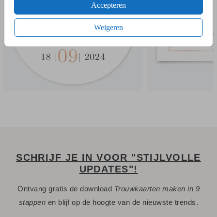
Accepteren
verschillende papiersoorten en één van de 20+ kleuren
enveloppen.
Weigeren
- Bij de 1e proefdruk ontvang je een proefsetje met staaltjes
van papiersoorten en kleuren enveloppen.
Een vraag? Hier vind je waarschijnlijk
het antwoord.
Niet gevonden? Neem
met ons op. We helpen je
contact
graag.
SCHRIJF JE IN VOOR "STIJLVOLLE
UPDATES"!
Ontvang gratis de download
Trouwkaarten maken in 9
stappen
en blijf op de hoogte van de nieuwste trends.