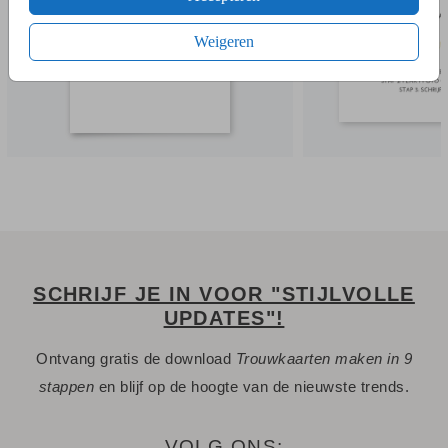
trouwkaart. Dus bij een trouwkaart van 13 bij 13 cm bestel je
dit kaartje op het formaat 11 bij 11 cm.
Weigeren
SCHRIJF JE IN VOOR "STIJLVOLLE
UPDATES"!
Ontvang gratis de download
Trouwkaarten maken in 9
stappen
en blijf op de hoogte van de nieuwste trends.
VOLG ONS: