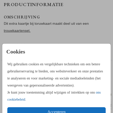
PRODUCTINFORMATIE
OMSCHRIJVING
Dit extra kaartje bij toruwkaart maakt deel uit van een
trouwkaartenset.
Passend bij de trouwkaart kun je dit extra kaartje bestellen
Toon meer
Cookies
met extra info.
Dit kaartje hebben we een groene kleur gegeven voor een
Wij gebruiken cookies en vergelijkbare technieken om een betere
leuk contrast, maar ook omdat op dit kaartje geen folie
IN DEZELFDE STIJL KUN JE DIT OOK
gebruikerservaring te bieden, ons websiteverkeer en onze prestaties
gedrukt wordt. Een kaartje zonder folie wordt op een ander
BEDANKKAART
BORDJE BIJ
BESTELLEN
te analyseren en voor marketing- en sociale mediadoeleinden (het
papiersoort gedrukt dan met folie. Door de groene
weergeven van gepersonaliseerde advertenties).
achtergrondkleur valt het verschil in papiersoort niet op. We
Je kunt jouw toestemming altijd wijzigen of intrekken op ons
ons
adviseren papiersoort Natuurkarton.
cookiebeleid
.
TIP: bestel dit extra informatiekaartje één slag kleiner dan de
Accepteren