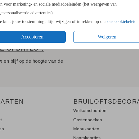
en voor marketing- en sociale mediadoeleinden (het weergeven van
gepersonaliseerde advertenties).
Je kunt jouw toestemming altijd wijzigen of intrekken op ons
ons cookiebeleid
.
Accepteren
Weigeren
LE UPDATES"!
en
en blijf op de hoogte van de
AARTEN
BRUILOFTSDECOR
Welkomstborden
rt
Gastenboeken
ten
Menukaarten
Naamkaartjes