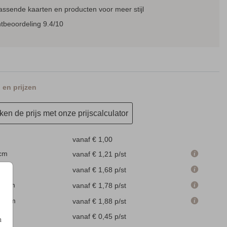
assende kaarten en producten voor meer stijl
tbeoordeling 9.4/10
en prijzen
en de prijs met onze prijscalculator
vanaf € 1,00
 cm
vanaf € 1,21
p/st
m
vanaf € 1,68
p/st
.1 cm
vanaf € 1,78
p/st
.6 cm
vanaf € 1,88
p/st
en
vanaf € 0,45
p/st
n