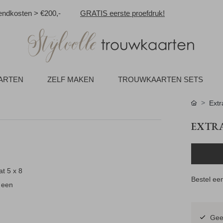
ndkosten > €200,-
GRATIS eerste proefdruk!
AARTEN
ZELF MAKEN
TROUWKAARTEN SETS
Extr
EXTRA
at 5 x 8
Bestel een
e een
Geen