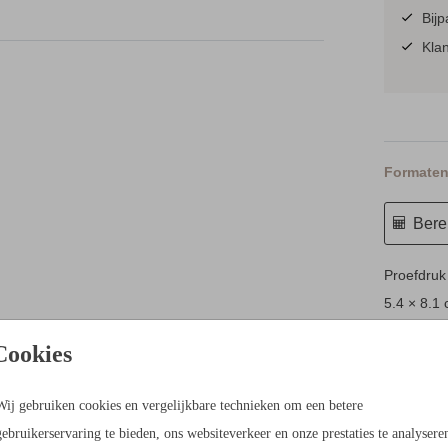
Bijp
Klan
Formaten 
Berek
Proefdruk
5.4 × 8.1
10 × 15 c
Cookies
11.4 × 17
14.4 × 21
Wij gebruiken cookies en vergelijkbare technieken om een betere
Envelopp
gebruikerservaring te bieden, ons websiteverkeer en onze prestaties te analysere