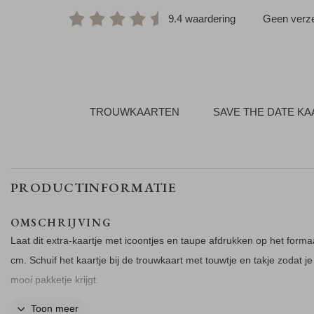
9.4 waardering
Geen verze
TROUWKAARTEN
SAVE THE DATE K
PRODUCTINFORMATIE
OMSCHRIJVING
Laat dit extra-kaartje met icoontjes en taupe afdrukken op het forma
cm. Schuif het kaartje bij de trouwkaart met touwtje en takje zodat j
mooi pakketje krijgt.
Toon meer