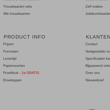
Trouwkaarten sets
Zelf maken
Alle trouwkaarten
Jubileumkaarte
PRODUCT INFO
KLANTE
Prijzen
Contact
Formaten
Veelgestelde v
Levertijd
Specificaties k
Papiersoorten
Bijpassend ontwe
Proefdruk
- 1e GRATIS
Over ons
Enveloppen
Nieuwsbrief