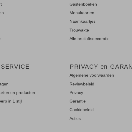
rt
Gastenboeken
ten
Menukaarten
Naamkaartjes
Trouwakte
n
Alle bruiloftsdecoratie
NSERVICE
PRIVACY en GARAN
Algemene voorwaarden
ragen
Reviewbeleid
aarten en producten
Privacy
rp in 1 stijl
Garantie
Cookiebeleid
Acties