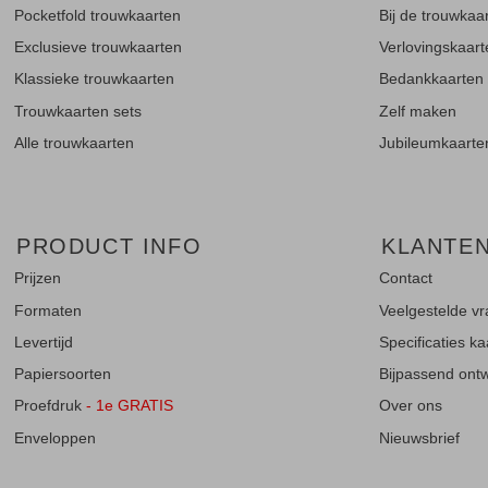
Pocketfold trouwkaarten
Bij de trouwkaa
Exclusieve trouwkaarten
Verlovingskaar
Klassieke trouwkaarten
Bedankkaarten
Trouwkaarten sets
Zelf maken
Alle trouwkaarten
Jubileumkaarte
PRODUCT INFO
KLANTE
Prijzen
Contact
Formaten
Veelgestelde v
Levertijd
Specificaties k
Papiersoorten
Bijpassend ontwe
Proefdruk
- 1e GRATIS
Over ons
Enveloppen
Nieuwsbrief