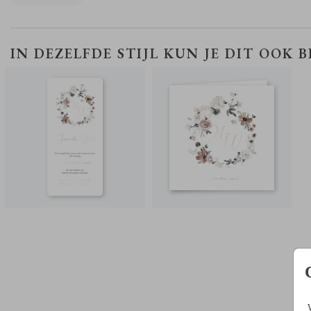
15 cm. Zo maak je een mooie set.
SAVE THE DATE KAART
TROUWKAART
IN DEZELFDE STIJL KUN JE DIT OOK 