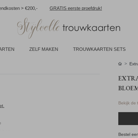
ndkosten > €200,-
GRATIS eerste proefdruk!
AARTEN
ZELF MAKEN
TROUWKAARTEN SETS
Extr
EXTRA
BLOE
Bekijk de
et.
e
10 bij
Bestel een