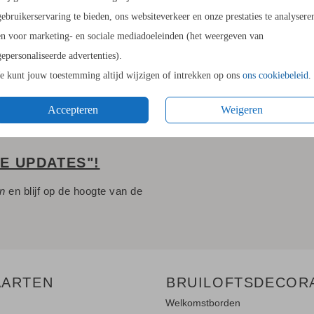
gebruikerservaring te bieden, ons websiteverkeer en onze prestaties te analysere
14.4 × 21
en voor marketing- en sociale mediadoeleinden (het weergeven van
Envelopp
gepersonaliseerde advertenties).
Je kunt jouw toestemming altijd wijzigen of intrekken op ons
ons cookiebeleid
.
Accepteren
Weigeren
LE UPDATES"!
en
en blijf op de hoogte van de
AARTEN
BRUILOFTSDECOR
Welkomstborden