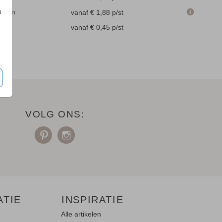
n
.6 cm
vanaf € 1,88
p/st
en
vanaf € 0,45
p/st
VOLG ONS:
ATIE
INSPIRATIE
Alle artikelen