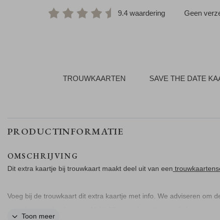
9.4 waardering
Geen verze
TROUWKAARTEN
SAVE THE DATE K
PRODUCTINFORMATIE
OMSCHRIJVING
Dit extra kaartje bij trouwkaart maakt deel uit van een
trouwkaartens
Voeg bij de trouwkaart dit extra kaartje met info. We adviseren om d
trouwkaart op het formaat 11 bij 17 cm te bestellen en dit kaartje op 
Toon meer