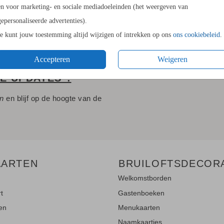
en voor marketing- en sociale mediadoeleinden (het weergeven van
gepersonaliseerde advertenties).
Je kunt jouw toestemming altijd wijzigen of intrekken op ons
ons cookiebeleid
.
Accepteren
Weigeren
LE UPDATES"!
en
en blijf op de hoogte van de
AARTEN
BRUILOFTSDECOR
Welkomstborden
rt
Gastenboeken
ten
Menukaarten
Naamkaartjes