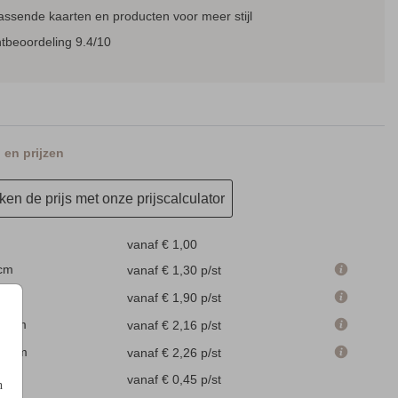
assende kaarten en producten voor meer stijl
tbeoordeling 9.4/10
en prijzen
en de prijs met onze prijscalculator
vanaf € 1,00
 cm
vanaf € 1,30
p/st
m
vanaf € 1,90
p/st
.4 cm
vanaf € 2,16
p/st
.4 cm
vanaf € 2,26
p/st
en
vanaf € 0,45
p/st
n