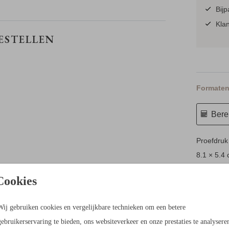
Bijp
Klan
BESTELLEN
Formaten 
Berek
Proefdruk
8.1 × 5.4
15 × 10 c
Cookies
17.1 × 11
21.6 × 14
Wij gebruiken cookies en vergelijkbare technieken om een betere
Envelopp
gebruikerservaring te bieden, ons websiteverkeer en onze prestaties te analysere