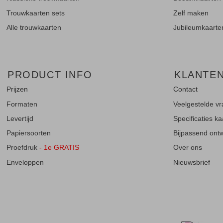
Trouwkaarten sets
Zelf maken
Alle trouwkaarten
Jubileumkaarte
PRODUCT INFO
KLANTE
Prijzen
Contact
Formaten
Veelgestelde v
Levertijd
Specificaties k
Papiersoorten
Bijpassend ontwe
Proefdruk
- 1e GRATIS
Over ons
Enveloppen
Nieuwsbrief