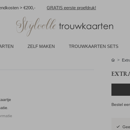
ndkosten > €200,-
GRATIS eerste proefdruk!
AARTEN
ZELF MAKEN
TROUWKAARTEN SETS
Extr
EXTRA
aartje
Bestel een
atie.
ormatie
Geen