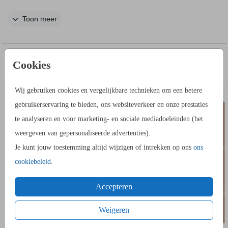
Bestel een vierkant gastenboek voor jullie trouwdag. Dit is een
Toon meer
gastenboek bruiloft met een logo van jullie initialen. Laat
gasten hun naam of een lieve boodschap in dit gastenboek
schrijven, zo heb je een mooie herinnering aan jullie bruiloft.
IN DEZELFDE STIJL KUN JE DIT OOK
Cookies
MENUK
BESTELLEN
Wij gebruiken cookies en vergelijkbare technieken om een betere
gebruikerservaring te bieden, ons websiteverkeer en onze prestaties
te analyseren en voor marketing- en sociale mediadoeleinden (het
weergeven van gepersonaliseerde advertenties).
Je kunt jouw toestemming altijd wijzigen of intrekken op ons
ons
cookiebeleid
.
Accepteren
Weigeren