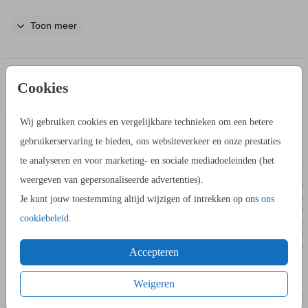
Laat gasten hun naam of een lieve boodschap schrijven in
Toon meer
een gastenboek. Dit is een liggend klassiek gastenboek met
de trouwlocatie.
IN DEZELFDE STIJL KUN JE DIT OOK
Cookies
BORDJE BIJ GASTENBOEK
DAGPROGR
BESTELLEN
Wij gebruiken cookies en vergelijkbare technieken om een betere
gebruikerservaring te bieden, ons websiteverkeer en onze prestaties
te analyseren en voor marketing- en sociale mediadoeleinden (het
weergeven van gepersonaliseerde advertenties).
Je kunt jouw toestemming altijd wijzigen of intrekken op ons
ons
cookiebeleid
.
Accepteren
Weigeren