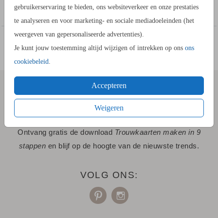
Toon meer
BLADZIJDEN
gebruikerservaring te bieden, ons websiteverkeer en onze prestaties
Dit gastenboek heeft 34 bladen, dus 68 zijden om te
te analyseren en voor marketing- en sociale mediadoeleinden (het
beschrijven.
weergeven van gepersonaliseerde advertenties).
Het aantal bladen kan niet aangepast worden.
Je kunt jouw toestemming altijd wijzigen of intrekken op ons
ons
De bladzijden zijn wit, niet bedrukt en goed te beschrijven
cookiebeleid
.
Accepteren
SCHRIJF JE IN VOOR "STIJLVOLLE
COLLECTIE
Weigeren
UPDATES"!
Maak hier zelf
je eigen collectie
.
Ontvang gratis de download
Trouwkaarten maken in 9
stappen
en blijf op de hoogte van de nieuwste trends.
VOLG ONS: