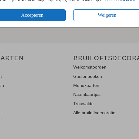
LE UPDATES"!
Accepteren
Weigeren
en
en blijf op de hoogte van de
AARTEN
BRUILOFTSDECOR
Welkomstborden
rt
Gastenboeken
ten
Menukaarten
Naamkaartjes
Trouwakte
n
Alle bruiloftsdecoratie