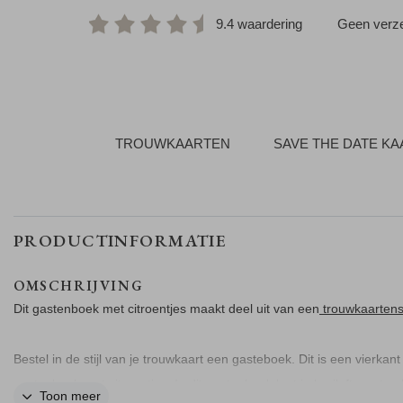
9.4 waardering
Geen verze
TROUWKAARTEN
SAVE THE DATE K
PRODUCTINFORMATIE
OMSCHRIJVING
Dit gastenboek met citroentjes maakt deel uit van een
trouwkaartens
Bestel in de stijl van je trouwkaart een gasteboek. Dit is een vierkant
gastenboek met citroentjes. In dit gastenboek laat je bruiloftsgasten
Toon meer