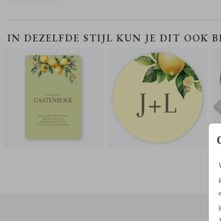
naam en een lieve boodschap schrijven. Zo heb je een leuke herinn
aan de bruiloft.
SLUITSTICKER
IN DEZELFDE STIJL KUN JE DIT OOK 