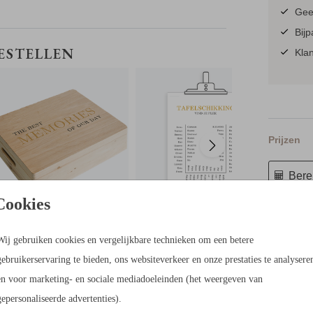
Geen
Bijp
MEMORYBOX
TAFELSCHIKKINGBORD
BESTELLEN
Klan
ven
Prijzen
Berek
Cookies
29 × 29 c
Wij gebruiken cookies en vergelijkbare technieken om een betere
gebruikerservaring te bieden, ons websiteverkeer en onze prestaties te analysere
en voor marketing- en sociale mediadoeleinden (het weergeven van
gepersonaliseerde advertenties).