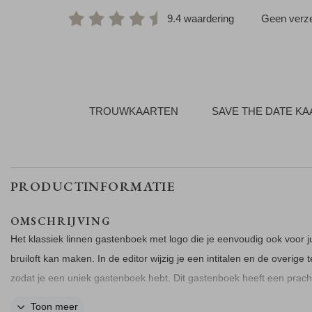
9.4 waardering
Geen verze
TROUWKAARTEN
SAVE THE DATE K
PRODUCTINFORMATIE
OMSCHRIJVING
Het klassiek linnen gastenboek met logo die je eenvoudig ook voor ju
bruiloft kan maken. In de editor wijzig je een intitalen en de overige t
zodat je een uniek gastenboek hebt. Dit gastenboek heeft een prach
cover van echt linnen.
Toon meer