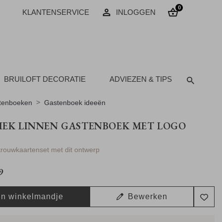
0
KLANTENSERVICE
INLOGGEN
BRUILOFT DECORATIE
ADVIEZEN & TIPS
tenboeken
Gastenboek ideeën
IEK LINNEN GASTENBOEK MET LOGO
 trouwkaartenset met dit ontwerp
9
In winkelmandje
Bewerken