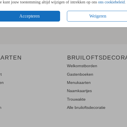
Je kunt jouw toestemming altijd wijzigen of intrekken op ons
ons cookiebeleid
.
LE UPDATES"!
Accepteren
Weigeren
en
en blijf op de hoogte van de
AARTEN
BRUILOFTSDECOR
Welkomstborden
rt
Gastenboeken
ten
Menukaarten
Naamkaartjes
Trouwakte
n
Alle bruiloftsdecoratie