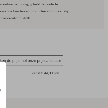
 ontwerper nodig, jij hebt de controle
assende kaarten en producten voor meer stijl
BORDJE AFSCHEID
BOR
tbeoordeling 9.4/10
en de prijs met onze prijscalculator
m
vanaf € 44,99
p/st
n