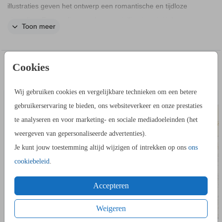
illustraties geven het ontwerp een romantische en tijdloze
uitstraling. Eenvoudig te maken met jullie eigen initialen.
Toon meer
MATERIAAL
Linnen
Cookies
IN DEZELFDE STIJL KUN JE DIT OOK
EXTRA KAARTJE
MENU
BESTELLEN
BLADZIJDEN
Wij gebruiken cookies en vergelijkbare technieken om een betere
Dit gastenboek heeft 40 bladen, dus 80 zijden om te
gebruikerservaring te bieden, ons websiteverkeer en onze prestaties
beschrijven.
te analyseren en voor marketing- en sociale mediadoeleinden (het
Het aantal bladen kan niet aangepast worden.
weergeven van gepersonaliseerde advertenties).
De bladzijden zijn crèmekleurig, niet bedrukt en goed te
Je kunt jouw toestemming altijd wijzigen of intrekken op ons
ons
beschrijven
cookiebeleid
.
COLLECTIE
Accepteren
Bekijk hier alle
bijpassende producten
.
Weigeren