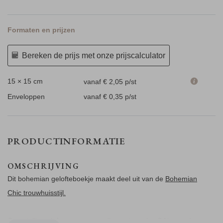
Formaten en prijzen
Bereken de prijs met onze prijscalculator
15 × 15 cm
vanaf € 2,05
p/st
Enveloppen
vanaf € 0,35
p/st
PRODUCTINFORMATIE
OMSCHRIJVING
Dit bohemian gelofteboekje maakt deel uit van de
Bohemian
Chic trouwhuisstijl.
Gaan jullie geloftes tegenover elkaar uitspreken? Noteer deze