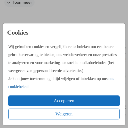
Toon meer
dan in een gelofteboekje. Dit is een vierkant gelofteboekje met
een bloemenkrans. Bestel er twee: eentje voor de vrouw en
eentje voor de man.
IN DEZELFDE STIJL KUN JE DIT OOK
Cookies
ADRESSTICKERS
BEDANKKAART
BESTELLEN
Wij gebruiken cookies en vergelijkbare technieken om een betere
gebruikerservaring te bieden, ons websiteverkeer en onze prestaties
te analyseren en voor marketing- en sociale mediadoeleinden (het
weergeven van gepersonaliseerde advertenties).
Je kunt jouw toestemming altijd wijzigen of intrekken op ons
ons
cookiebeleid
.
Accepteren
Weigeren