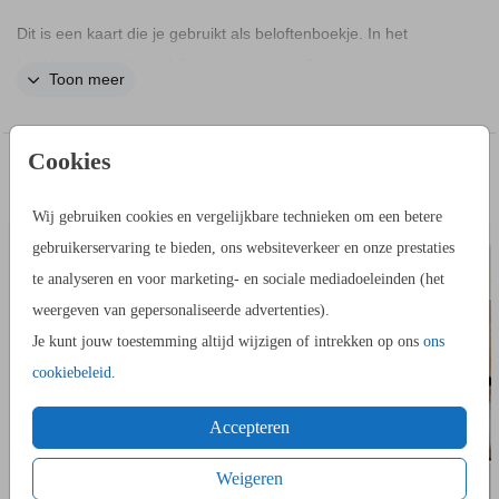
Dit is een kaart die je gebruikt als beloftenboekje. In het
boekje kan je jullie geloften op schrijven. Je naam op het
Toon meer
boekje wordt in goudfolie gedrukt. In de editor pas je
eenvoudig de naam en datum aan.
Cookies
IN DEZELFDE STIJL KUN JE DIT OOK
ADRESSTICKERS
BEDAN
BESTELLEN
Wij gebruiken cookies en vergelijkbare technieken om een betere
gebruikerservaring te bieden, ons websiteverkeer en onze prestaties
te analyseren en voor marketing- en sociale mediadoeleinden (het
weergeven van gepersonaliseerde advertenties).
Je kunt jouw toestemming altijd wijzigen of intrekken op ons
ons
cookiebeleid
.
Accepteren
Weigeren