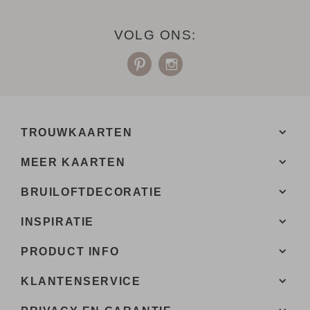
Een vraag over onze drukwerk? Hier vind je waarschijnlijk
VOLG ONS:
het
antwoord.
Niet gevonden? Neem
met ons op. We helpen je
contact
graag.
TROUWKAARTEN
MEER KAARTEN
BRUILOFTDECORATIE
INSPIRATIE
PRODUCT INFO
KLANTENSERVICE