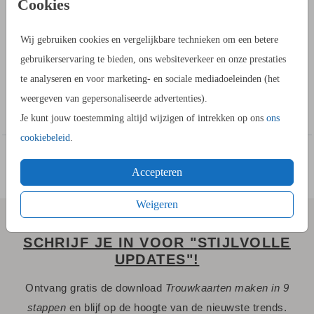
Cookies
OMSCHRIJVING
Een vintage trouwkaart die op écht hout gedrukt wordt. Ht kan
Wij gebruiken cookies en vergelijkbare technieken om een betere
wordt als een afbeelding op het hout gedrukt. Maak je eigen
gebruikerservaring te bieden, ons websiteverkeer en onze prestaties
ontwerp met dit voor voorbeeld.
te analyseren en voor marketing- en sociale mediadoeleinden (het
weergeven van gepersonaliseerde advertenties).
Toon meer
HOE WERKT HET?
Je kunt jouw toestemming altijd wijzigen of intrekken op ons
ons
- Maak in de kaartopmaker een mooi ontwerp van deze
cookiebeleid
.
houten trouwkaart.
- Sla deze op in je account en bestel daarna een proefdruk.
Accepteren
- Is de proefdruk naar wens? Bestel de trouwkaarten op hout
Weigeren
en we versturen ze snel.
SCHRIJF JE IN VOOR "STIJLVOLLE
HANDIG OM TE WETEN
UPDATES"!
- Houten kaartjes zijn een natuurproduct dus elke kaart is
Ontvang gratis de download
Trouwkaarten maken in 9
anders.
stappen
en blijf op de hoogte van de nieuwste trends.
- Het is niet mogelijk om de kleur wit te drukken op hout.