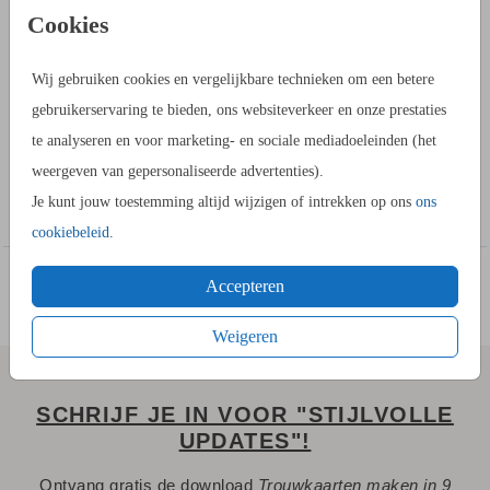
PRODUCTINFORMATIE
Cookies
OMSCHRIJVING
Wij gebruiken cookies en vergelijkbare technieken om een betere
Hebben jullie binnenkort een huwelijksjubileum te vieren?
gebruikerservaring te bieden, ons websiteverkeer en onze prestaties
Bestel dan een jubileumkaart om vrienden en familie uit te
te analyseren en voor marketing- en sociale mediadoeleinden (het
nodigen op jullie jubileumfeest. Dit is een klassieke
weergeven van gepersonaliseerde advertenties).
jubileumkaart met krans van bloemen. Sommige teksten
Toon meer
Je kunt jouw toestemming altijd wijzigen of intrekken op ons
ons
worden in zilverfolie gedrukt, wat een glimmend laagje op de
cookiebeleid
.
kaart geeft. Om deze kaart strik je een
, je bestelt
blauw lint
deze los bij de kaart.
Accepteren
Weigeren
SCHRIJF JE IN VOOR "STIJLVOLLE
UPDATES"!
Ontvang gratis de download
Trouwkaarten maken in 9