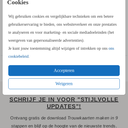
Cookies
OMSCHRIJVING
Verstuur een jubileumkaart naar familie en vrienden om hen
Wij gebruiken cookies en vergelijkbare technieken om een betere
kennis te laten nemen van jullie huwelijksjubileum. Dit is een
gebruikerservaring te bieden, ons websiteverkeer en onze prestaties
klassieke jubileumkaart in vierkante vorm met goudfolie. De
te analyseren en voor marketing- en sociale mediadoeleinden (het
kaart is dubbel, wat voor een verzorgde uitstraling zorgt en
weergeven van gepersonaliseerde advertenties).
Toon meer
genoeg ruimte biedt voor alle informatie.
Je kunt jouw toestemming altijd wijzigen of intrekken op ons
ons
cookiebeleid
.
Accepteren
Weigeren
SCHRIJF JE IN VOOR "STIJLVOLLE
UPDATES"!
Ontvang gratis de download
Trouwkaarten maken in 9
stappen
en blijf op de hoogte van de nieuwste trends.