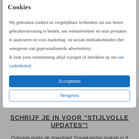
PRODUCTINFORMATIE
Cookies
OMSCHRIJVING
Wij gebruiken cookies en vergelijkbare technieken om een betere
Je maakt een unieke kaart met wit kader met dit voorbeeld.
gebruikerservaring te bieden, ons websiteverkeer en onze prestaties
Het kleurvlak kun je in de kaartopmaker aanpassen naar elke
te analyseren en voor marketing- en sociale mediadoeleinden (het
gewenste kleur. Door te schuiven met de transparantie kun je
weergeven van gepersonaliseerde advertenties).
veel kleuren kiezen. Maak ook gebruik van onze uitgebreide
Toon meer
Je kunt jouw toestemming altijd wijzigen of intrekken op ons
ons
beeldbank, leuke lettertypes. Een foto kun je ook uploaden.
cookiebeleid
.
Daarna sla je de trouwkaart op in je account en bestel je een
proefdruk.
Accepteren
HANDIG OM TE WETEN:
elk beeldscherm en gekozen
Weigeren
papiersoort geeft een andere resultaat van de
achtergrondkleur. Bestel daarom een proefdruk om het
SCHRIJF JE IN VOOR "STIJLVOLLE
resultaat te bekijken.
UPDATES"!
Ontvang gratis de download
Trouwkaarten maken in 9
HOE WERKT HET?