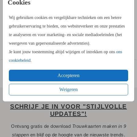
Cookies
OMSCHRIJVING
Je maakt zelf een unieke kaart met witte rand met dit formaat:
Wij gebruiken cookies en vergelijkbare technieken om een betere
enkel vierkant. Je kunt er ook een extra kaartje voor bij de
gebruikerservaring te bieden, ons websiteverkeer en onze prestaties
trouwkaart van maken. Of een Save the Date kaart. Dit mag je
te analyseren en voor marketing- en sociale mediadoeleinden (het
zelf bepalen. Je kunt in de kaartopmaker zelf tekstvakken,
weergeven van gepersonaliseerde advertenties).
Toon meer
folie en foto's toevoegen en gebruik maken van onze
Je kunt jouw toestemming altijd wijzigen of intrekken op ons
ons
uitgebreide beeldbank.
cookiebeleid
.
HANDIG OM TE WETEN:
elk beeldscherm en gekozen
Accepteren
papiersoort geeft een andere resultaat van de
Weigeren
achtergrondkleur. Bestel daarom een proefdruk om het
resultaat thuis te bekijken.
SCHRIJF JE IN VOOR "STIJLVOLLE
UPDATES"!
HOE WERKT HET?
Ontvang gratis de download
Trouwkaarten maken in 9
- Maak in de kaartopmaker een mooi ontwerp met deze kaart.
stappen
en blijf op de hoogte van de nieuwste trends.
- Je kunt de achtergrondkleur aanpassen naar de kleur die