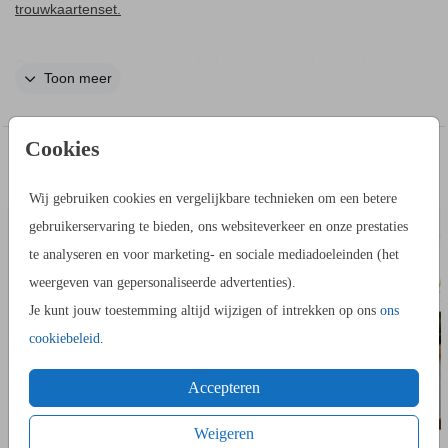
trouwkaartenset.
Ontwerp een kalender bruiloft als gastenboek. Laat in deze
Toon meer
klassieke kalender gasten hun verjaardag noteren. In de
editor voeg je persoonlijke foto's toe per maand.
Cookies
IN DEZELFDE STIJL KUN JE DIT OOK
ADRESSTICKERS
BEDAN
BESTELLEN
Wij gebruiken cookies en vergelijkbare technieken om een betere
gebruikerservaring te bieden, ons websiteverkeer en onze prestaties
te analyseren en voor marketing- en sociale mediadoeleinden (het
weergeven van gepersonaliseerde advertenties).
Je kunt jouw toestemming altijd wijzigen of intrekken op ons
ons
cookiebeleid
.
Accepteren
Weigeren