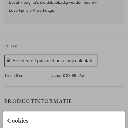
Bevat 7 pagina's die dubbelzijdig worden bedrukt
Levertijd is 3-4 werkdagen
Prijzen
Bereken de prijs met onze prijscalculator
15 × 36 cm
vanaf € 29,99
p/st
PRODUCTINFORMATIE
OMSCHRIJVING
Cookies
Maak zelf een kalender in langwerpige vorm. Ga naar de