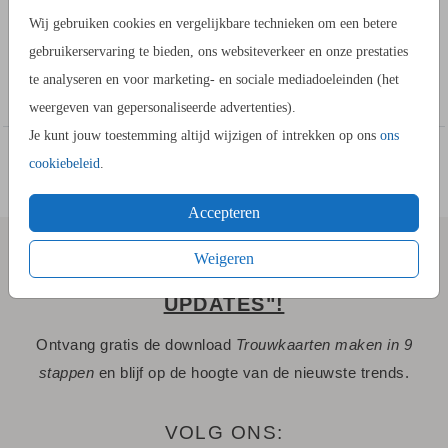
kaartopmaker om teksten, afbeeldingen en eventueel een foto
Wij gebruiken cookies en vergelijkbare technieken om een betere
toe te voegen.
gebruikerservaring te bieden, ons websiteverkeer en onze prestaties
COLLECTIE
Toon meer
te analyseren en voor marketing- en sociale mediadoeleinden (het
Maak hier zelf
je eigen collectie
.
weergeven van gepersonaliseerde advertenties).
Je kunt jouw toestemming altijd wijzigen of intrekken op ons
ons
cookiebeleid
.
Accepteren
Weigeren
SCHRIJF JE IN VOOR "STIJLVOLLE
UPDATES"!
Ontvang gratis de download
Trouwkaarten maken in 9
stappen
en blijf op de hoogte van de nieuwste trends.
VOLG ONS: