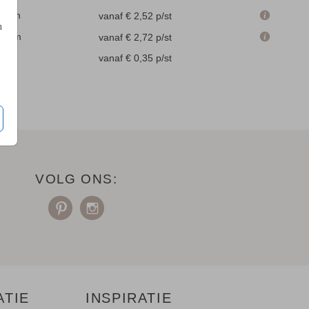
.1 cm
vanaf € 2,52
p/st
n
.6 cm
vanaf € 2,72
p/st
en
vanaf € 0,35
p/st
VOLG ONS:
ATIE
INSPIRATIE