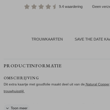
9.4 waardering
Geen verze
TROUWKAARTEN
SAVE THE DATE K
PRODUCTINFORMATIE
OMSCHRIJVING
Dit extra kaartje met goudfolie maakt deel uit van de
Natural Copper
trouwhuisstijl.
Een extra kaartje bij de trouwkaart van kalkpapier. Dit geeft een chi
Toon meer