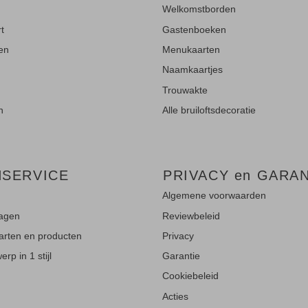
Welkomstborden
rt
Gastenboeken
ten
Menukaarten
Naamkaartjes
Trouwakte
n
Alle bruiloftsdecoratie
NSERVICE
PRIVACY en GARAN
Algemene voorwaarden
ragen
Reviewbeleid
aarten en producten
Privacy
rp in 1 stijl
Garantie
Cookiebeleid
Acties