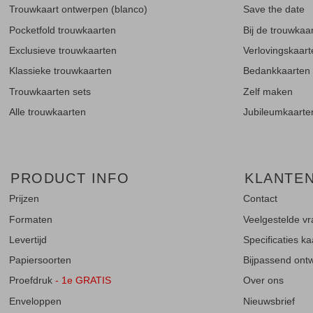
Trouwkaart ontwerpen (blanco)
Save the date
Pocketfold trouwkaarten
Bij de trouwkaa
Exclusieve trouwkaarten
Verlovingskaar
Klassieke trouwkaarten
Bedankkaarten
Trouwkaarten sets
Zelf maken
Alle trouwkaarten
Jubileumkaarte
PRODUCT INFO
KLANTE
Prijzen
Contact
Formaten
Veelgestelde v
Levertijd
Specificaties k
Papiersoorten
Bijpassend ontwe
Proefdruk
- 1e GRATIS
Over ons
Enveloppen
Nieuwsbrief