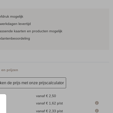
fdruk mogelijk
BORDJE BIJ KALENDER
INFORMATIEF BORD
werkdagen levertijd
passende kaarten en producten mogelijk
klantenbeoordeling
en prijzen
en de prijs met onze prijscalculator
vanaf € 2,50
 cm
vanaf € 1,62
p/st
m
vanaf € 2,33
p/st