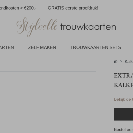
ndkosten > €200,-
GRATIS eerste proefdruk!
AARTEN
ZELF MAKEN
TROUWKAARTEN SETS
Kalk
EXTRA
KALKP
Bekijk de
que
Bestel een