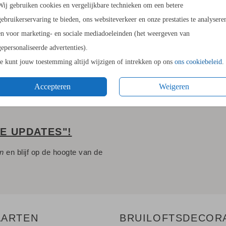
Wij gebruiken cookies en vergelijkbare technieken om een betere
11.4 × 17
gebruikerservaring te bieden, ons websiteverkeer en onze prestaties te analysere
14.4 × 21
en voor marketing- en sociale mediadoeleinden (het weergeven van
Envelopp
gepersonaliseerde advertenties).
Je kunt jouw toestemming altijd wijzigen of intrekken op ons
ons cookiebeleid
.
Accepteren
Weigeren
LE UPDATES"!
en
en blijf op de hoogte van de
AARTEN
BRUILOFTSDECOR