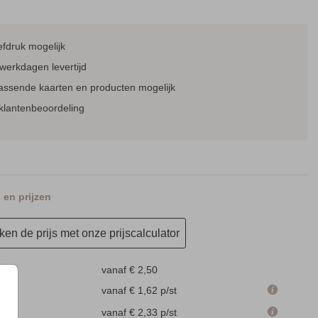
fdruk mogelijk
SAVE THE DATE KAART
SAVE THE DATE KAART
werkdagen levertijd
passende kaarten en producten mogelijk
klantenbeoordeling
en prijzen
TROUWKAART
VERLOVINGSKAART
en de prijs met onze prijscalculator
vanaf € 2,50
 cm
vanaf € 1,62
p/st
m
vanaf € 2,33
p/st