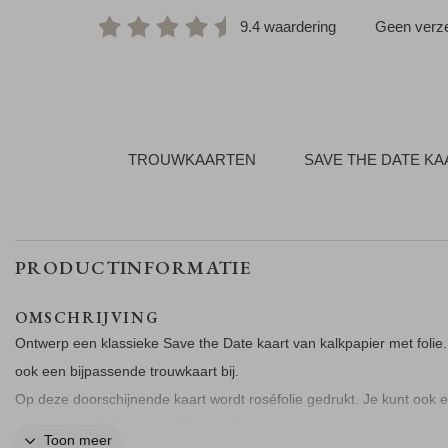
9.4 waardering
Geen verze
TROUWKAARTEN
SAVE THE DATE K
PRODUCTINFORMATIE
OMSCHRIJVING
Ontwerp een klassieke Save the Date kaart van kalkpapier met folie. 
ook een bijpassende trouwkaart bij.
Op deze doorschijnende kaart wordt roséfolie gedrukt. Je kunt ook 
andere kleur folie kiezen. Maak jullie trouwdatum bekend met deze
Toon meer