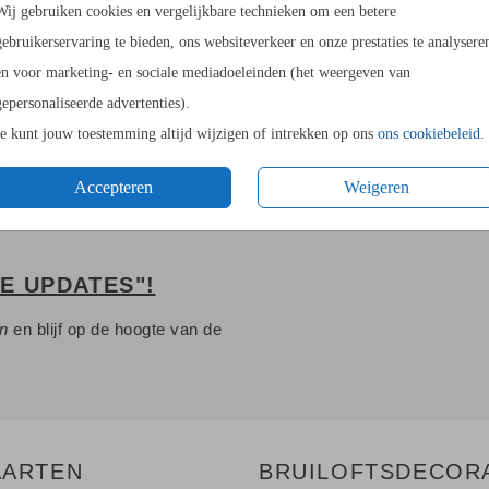
Wij gebruiken cookies en vergelijkbare technieken om een betere
11.4 × 17
gebruikerservaring te bieden, ons websiteverkeer en onze prestaties te analysere
14.4 × 21
en voor marketing- en sociale mediadoeleinden (het weergeven van
Envelopp
gepersonaliseerde advertenties).
Je kunt jouw toestemming altijd wijzigen of intrekken op ons
ons cookiebeleid
.
Accepteren
Weigeren
LE UPDATES"!
en
en blijf op de hoogte van de
AARTEN
BRUILOFTSDECOR