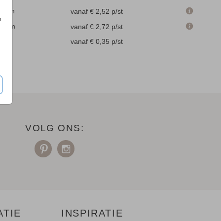
.1 cm
vanaf € 2,52
p/st
n
.6 cm
vanaf € 2,72
p/st
en
vanaf € 0,35
p/st
VOLG ONS:
ATIE
INSPIRATIE