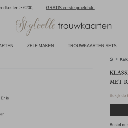
ndkosten > €200,-
GRATIS eerste proefdruk!
AARTEN
ZELF MAKEN
TROUWKAARTEN SETS
Kalk
KLASS
MET R
Bekijk de
Er is
een
Bestel een