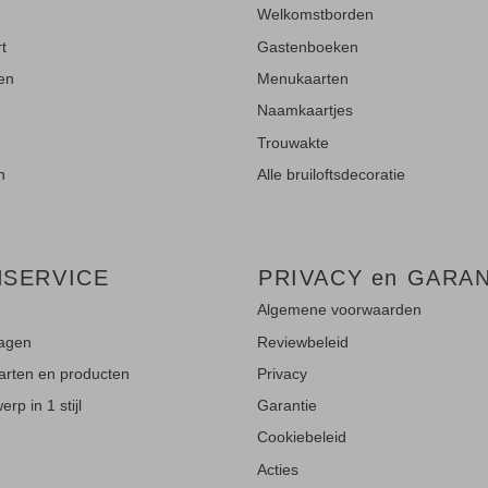
Welkomstborden
rt
Gastenboeken
ten
Menukaarten
Naamkaartjes
Trouwakte
n
Alle bruiloftsdecoratie
NSERVICE
PRIVACY en GARAN
Algemene voorwaarden
ragen
Reviewbeleid
aarten en producten
Privacy
rp in 1 stijl
Garantie
Cookiebeleid
Acties