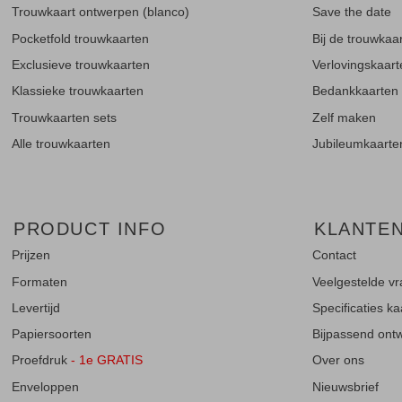
Trouwkaart ontwerpen (blanco)
Save the date
Pocketfold trouwkaarten
Bij de trouwkaa
Exclusieve trouwkaarten
Verlovingskaar
Klassieke trouwkaarten
Bedankkaarten
Trouwkaarten sets
Zelf maken
Alle trouwkaarten
Jubileumkaarte
PRODUCT INFO
KLANTE
Prijzen
Contact
Formaten
Veelgestelde v
Levertijd
Specificaties k
Papiersoorten
Bijpassend ontwe
Proefdruk
- 1e GRATIS
Over ons
Enveloppen
Nieuwsbrief