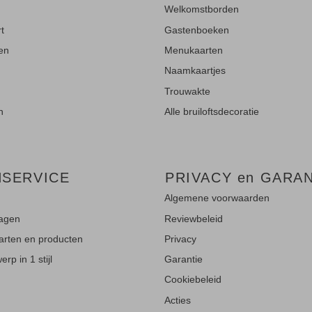
Welkomstborden
rt
Gastenboeken
ten
Menukaarten
Naamkaartjes
Trouwakte
n
Alle bruiloftsdecoratie
NSERVICE
PRIVACY en GARAN
Algemene voorwaarden
ragen
Reviewbeleid
aarten en producten
Privacy
rp in 1 stijl
Garantie
Cookiebeleid
Acties