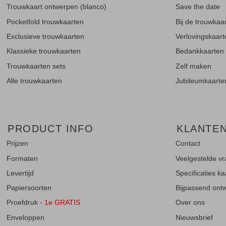
Trouwkaart ontwerpen (blanco)
Save the date
Pocketfold trouwkaarten
Bij de trouwkaa
Exclusieve trouwkaarten
Verlovingskaar
Klassieke trouwkaarten
Bedankkaarten
Trouwkaarten sets
Zelf maken
Alle trouwkaarten
Jubileumkaarte
PRODUCT INFO
KLANTE
Prijzen
Contact
Formaten
Veelgestelde v
Levertijd
Specificaties k
Papiersoorten
Bijpassend ontwe
Proefdruk
- 1e GRATIS
Over ons
Enveloppen
Nieuwsbrief