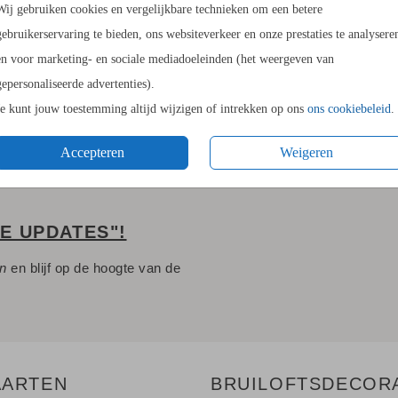
Wij gebruiken cookies en vergelijkbare technieken om een betere
11.4 × 17
gebruikerservaring te bieden, ons websiteverkeer en onze prestaties te analysere
14.4 × 21
en voor marketing- en sociale mediadoeleinden (het weergeven van
Envelopp
gepersonaliseerde advertenties).
Je kunt jouw toestemming altijd wijzigen of intrekken op ons
ons cookiebeleid
.
Accepteren
Weigeren
LE UPDATES"!
en
en blijf op de hoogte van de
AARTEN
BRUILOFTSDECOR