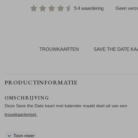
9.4 waardering
Geen verze
TROUWKAARTEN
SAVE THE DATE K
PRODUCTINFORMATIE
OMSCHRIJVING
Deze Save the Date kaart met kalender maakt deel uit van een
trouwkaartenset.
Ontwerp een originele Save the Date kaart van kalkpapier met een
Toon meer