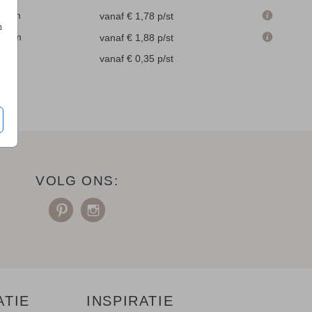
.1 cm
vanaf € 1,78
p/st
n
.6 cm
vanaf € 1,88
p/st
en
vanaf € 0,35
p/st
VOLG ONS:
ATIE
INSPIRATIE