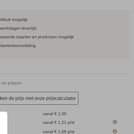
fdruk mogelijk
SAVE THE DATE KAART
SAVE THE DATE KAART
SAV
werkdagen levertijd
passende kaarten en producten mogelijk
klantenbeoordeling
en prijzen
BORDJE BIJ KALENDER
CEREMONIEBOEKJE
en de prijs met onze prijscalculator
vanaf € 1,00
 cm
vanaf € 1,21
p/st
m
vanaf € 1,68
p/st