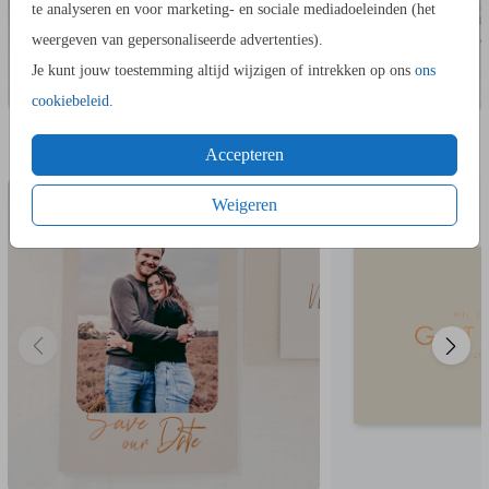
graag.
te analyseren en voor marketing- en sociale mediadoeleinden (het
weergeven van gepersonaliseerde advertenties).
Je kunt jouw toestemming altijd wijzigen of intrekken op ons
ons
cookiebeleid
.
IN DEZELFDE STIJL KUN JE DIT OOK
SAVE THE DATE KAART
GETUIGE
BESTELLEN
Accepteren
Weigeren