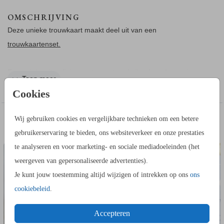
OMSCHRIJVING
Deze unieke trouwkaart maakt deel uit van een
trouwkaartenset.
Een unieke uitnodiging met een strand vibe door de mooi
Toon meer
schelp. Je ontvangt 3 kaarten waarvan de schelp 2 gaatje
Cookies
heeft. Door touw er bij te bestellen kun je deze om de
trouwkaart binden. Dan ook nog een klein kaartje erbij...en je
IN DEZELFDE STIJL KUN JE DIT OOK
Wij gebruiken cookies en vergelijkbare technieken om een betere
hebt echt iets unieks. De trouwkaart is 11 bij 17 cm.
CEREMONIEBOEKJE
BORDJE BIJ
BESTELLEN
gebruikerservaring te bieden, ons websiteverkeer en onze prestaties
te analyseren en voor marketing- en sociale mediadoeleinden (het
weergeven van gepersonaliseerde advertenties).
Je kunt jouw toestemming altijd wijzigen of intrekken op ons
ons
cookiebeleid
.
Accepteren