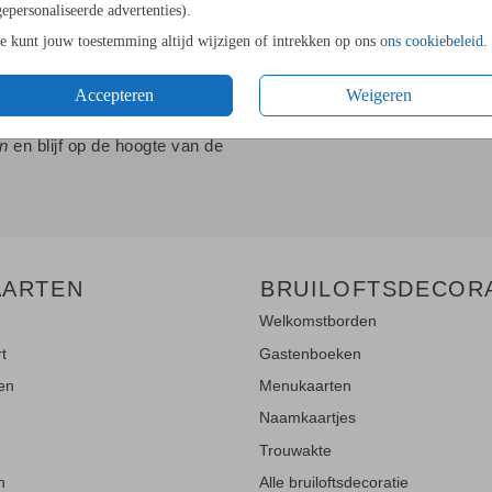
gepersonaliseerde advertenties).
Je kunt jouw toestemming altijd wijzigen of intrekken op ons
ons cookiebeleid
.
Accepteren
Weigeren
LE UPDATES"!
en
en blijf op de hoogte van de
AARTEN
BRUILOFTSDECOR
Welkomstborden
rt
Gastenboeken
ten
Menukaarten
Naamkaartjes
Trouwakte
n
Alle bruiloftsdecoratie