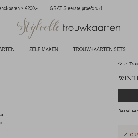
ndkosten > €200,-
GRATIS eerste proefdruk!
AARTEN
ZELF MAKEN
TROUWKAARTEN SETS
Tro
WINT
Bestel een
en.
ra
e witte
GRA