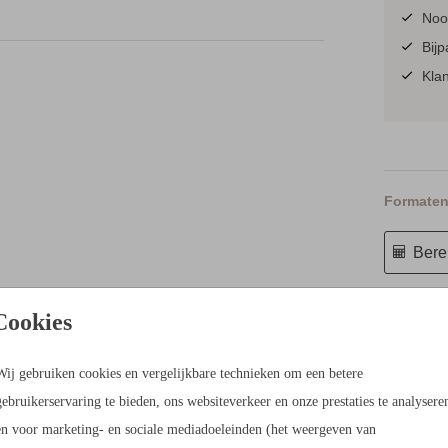
Nooi
Bij
Kla
Formaten 
Berek
Proefdruk
Cookies
21 × 21 c
Envelopp
Wij gebruiken cookies en vergelijkbare technieken om een betere
gebruikerservaring te bieden, ons websiteverkeer en onze prestaties te analysere
en voor marketing- en sociale mediadoeleinden (het weergeven van