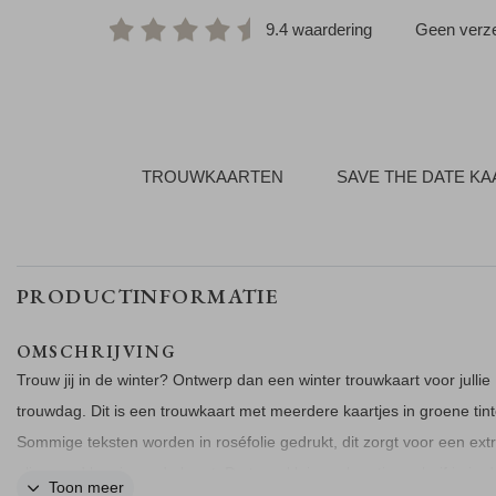
9.4 waardering
Geen verze
TROUWKAARTEN
SAVE THE DATE K
PRODUCTINFORMATIE
OMSCHRIJVING
Trouw jij in de winter? Ontwerp dan een winter trouwkaart voor jullie
trouwdag. Dit is een trouwkaart met meerdere kaartjes in groene tint
Sommige teksten worden in roséfolie gedrukt, dit zorgt voor een ext
glimmend laagje op de kaart. De twee kleinere kaartjes schuif je in d
Toon meer