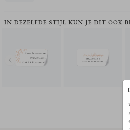
Maak in de kaartopmaker een leuk ontwerp naar eigen wens. Let op 
een klein kaartje is waar niet veel tekst op kan. TIP: knip zelf een str
papier van 7 bij 3,5 cm om thuis te ervaren hoe groot/klein dit is.
ADRESSTICKERS
ADRESSTICKERS
IN DEZELFDE STIJL KUN JE DIT OOK 
Dit labeltje bestel je per 10 stuks of een veelvoud daarvan. Bestel je
grotere oplage dan krijg je staffelkorting.