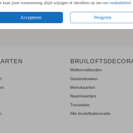
Je kunt jouw toestemming altijd wijzigen of intrekken op ons
ons cookiebeleid
.
LE UPDATES"!
Accepteren
Weigeren
en
en blijf op de hoogte van de
AARTEN
BRUILOFTSDECOR
Welkomstborden
rt
Gastenboeken
ten
Menukaarten
Naamkaartjes
Trouwakte
n
Alle bruiloftsdecoratie