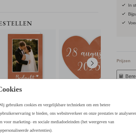
ant van
In s
Bij
BEDANKKAART
STICKER BEDANKJES
BESTELLEN
Voeg
Prijzen
Berek
Cookies
21 × 21 c
Wij gebruiken cookies en vergelijkbare technieken om een betere
gebruikerservaring te bieden, ons websiteverkeer en onze prestaties te analysere
en voor marketing- en sociale mediadoeleinden (het weergeven van
gepersonaliseerde advertenties).