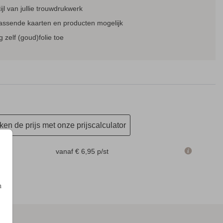
tijl van jullie trouwdrukwerk
passende kaarten en producten mogelijk
TAFELSCHIKKING
INFORMATIEF BORD
BORD
 zelf (goud)folie toe
en de prijs met onze prijscalculator
m
vanaf € 6,95
p/st
n