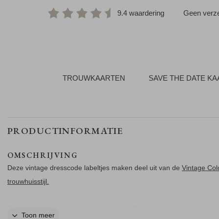
9.4 waardering
Geen verze
TROUWKAARTEN
SAVE THE DATE K
PRODUCTINFORMATIE
OMSCHRIJVING
Deze vintage dresscode labeltjes maken deel uit van de
Vintage Col
trouwhuisstijl.
Ontwerp een labeltje met de dresscode. De kleuren pas je eenvoudi
Toon meer